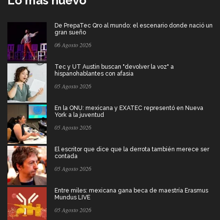
Lo más nuevo
De PrepaTec Qro al mundo: el escenario donde nació un
gran sueño
06 Agosto 2026
Tec y UT Austin buscan "devolver la voz" a
hispanohablantes con afasia
05 Agosto 2026
En la ONU: mexicana y EXATEC representó en Nueva
York a la juventud
05 Agosto 2026
El escritor que dice que la derrota también merece ser
contada
05 Agosto 2026
Entre miles: mexicana gana beca de maestría Erasmus
Mundus LIVE
05 Agosto 2026