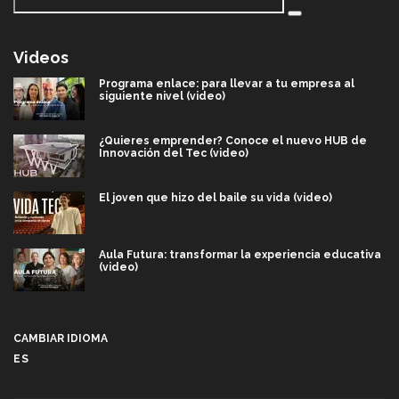
Videos
Programa enlace: para llevar a tu empresa al
siguiente nivel (video)
¿Quieres emprender? Conoce el nuevo HUB de
Innovación del Tec (video)
El joven que hizo del baile su vida (video)
Aula Futura: transformar la experiencia educativa
(video)
Más que un festival cultural: así es la magia de
VIBRART 2026 (video)
CAMBIAR IDIOMA
ES
Javier Guzmán: investigación con impacto social
(video)