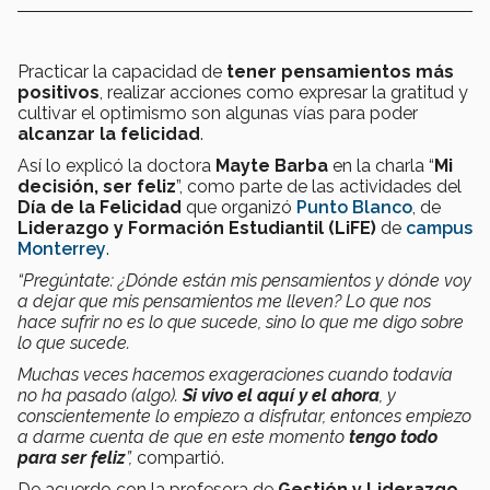
Practicar la capacidad de
tener pensamientos más
positivos
, realizar acciones como expresar la gratitud y
cultivar el optimismo son algunas vías para poder
alcanzar la felicidad
.
Así lo explicó la doctora
Mayte Barba
en la charla “
Mi
decisión, ser feliz
”, como parte de las actividades del
Día de la Felicidad
que organizó
Punto Blanco
, de
Liderazgo y Formación Estudiantil (LiFE)
de
campus
Monterrey
.
“Pregúntate: ¿Dónde están mis pensamientos y dónde voy
a dejar que mis pensamientos me lleven?
Lo que nos
hace sufrir no es lo que sucede, sino lo que me digo sobre
lo que sucede.
Muchas veces hacemos exageraciones cuando todavía
no ha pasado (algo).
Si vivo el aquí y el ahora
, y
conscientemente lo empiezo a disfrutar, entonces empiezo
a darme cuenta de que en este momento
tengo todo
para ser feliz
”,
compartió.
De acuerdo con la profesora de
Gestión y Liderazgo