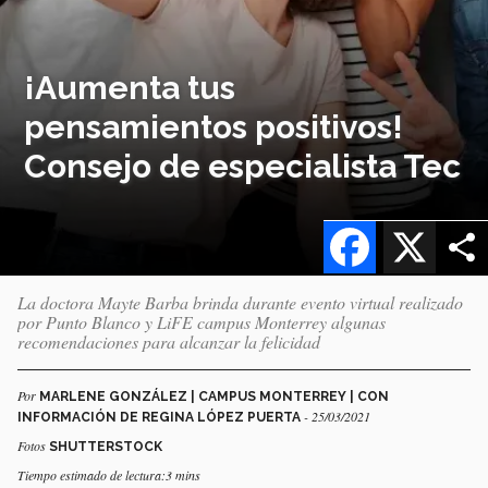
¡Aumenta tus
pensamientos positivos!
Consejo de especialista Tec
Facebook
X
La doctora Mayte Barba brinda durante evento virtual realizado
por Punto Blanco y LiFE campus Monterrey algunas
recomendaciones para alcanzar la felicidad
Por
MARLENE GONZÁLEZ | CAMPUS MONTERREY | CON
- 25/03/2021
INFORMACIÓN DE REGINA LÓPEZ PUERTA
Fotos
SHUTTERSTOCK
Tiempo estimado de lectura:3 mins