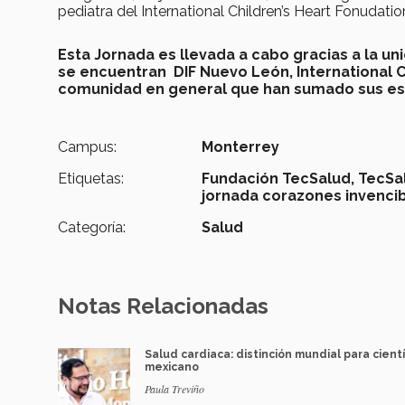
pediatra del International Children’s Heart Fonudatio
Esta Jornada es llevada a cabo gracias a la un
se encuentran DIF Nuevo León, International 
comunidad en general que han sumado sus esf
Campus:
Monterrey
Etiquetas:
Fundación TecSalud, TecSa
jornada corazones invenci
Categoría:
Salud
Notas Relacionadas
Salud cardiaca: distinción mundial para cientí
mexicano
Paula Treviño