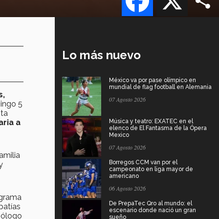
Lo más nuevo
México va por pase olímpico en
mundial de flag football en Alemania
s,
07 Agosto 2026
mingo 5
sta
ria a
Música y teatro: EXATEC en el
elenco de El Fantasma de la Ópera
Mexico
07 Agosto 2026
amilia
Borregos CCM van por el
y
campeonato en liga mayor de
americano
06 Agosto 2026
ograma
De PrepaTec Qro al mundo: el
patías
escenario donde nació un gran
diólogo
sueño