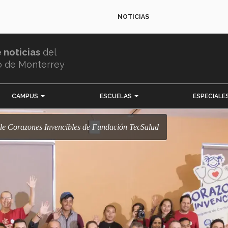
NOTICIAS
e noticias
del
o de Monterrey
CAMPUS
ESCUELAS
ESPECIALE
 de Corazones Invencibles de Fundación TecSalud