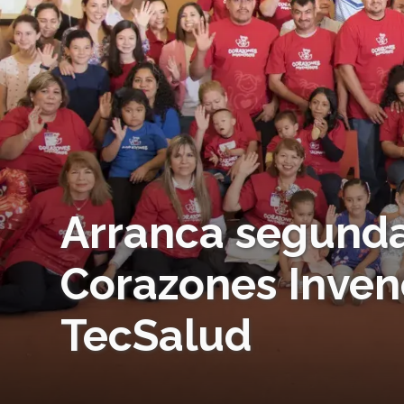
Arranca segunda
Corazones Inven
TecSalud