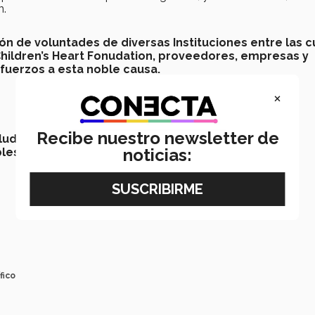
n.
ión de voluntades de diversas Instituciones entre las c
Children’s Heart Fonudation, proveedores, empresas y
uerzos a esta noble causa.
×
Recibe nuestro newsletter de
lud, Programa Corazones Invencibles, segunda
noticias:
bles
fico