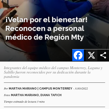
¡Velan por el bienestar!
Reconocen a personal
médico de Región Mty
Facebook
X
Integrantes del equipo médico del campus Monterrey, Laguna y
Saltillo fueron reconocidos por su dedicación durante la
pandemia
Por
- 31/03/2022
MARTHA MARIANO | CAMPUS MONTERREY
Fotos
MARTHA MARIANO, DIANA TAFICH
Tiempo estimado de lectura:3 mins