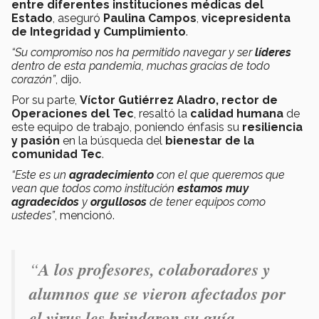
entre diferentes instituciones médicas del
Estado
, aseguró
Paulina Campos
,
vicepresidenta
de Integridad y Cumplimiento
.
“Su compromiso nos ha permitido navegar y ser
líderes
dentro de esta pandemia, muchas gracias de todo
corazón”
, dijo.
Por su parte,
Víctor Gutiérrez Aladro, rector de
Operaciones del Tec
, resaltó la
calidad humana
de
este equipo de trabajo, poniendo énfasis su
resiliencia
y pasión
en la búsqueda del
bienestar de la
comunidad Tec
.
“Este es un
agradecimiento
con el que queremos que
vean que todos como institución
estamos muy
agradecidos
y
orgullosos
de tener equipos como
ustedes”
, mencionó.
“
A los profesores, colaboradores y
alumnos que se vieron afectados por
el virus les brindaron su guía,