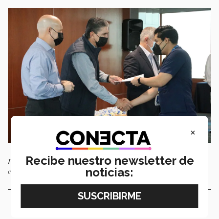
×
Recibe nuestro newsletter de
Los profesionales de la salud recibieron un reconocimiento en la
noticias:
ceremonia.