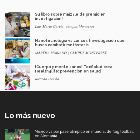
Su libro sobre maíz ¡le da premio en
investigación!
Luis Mario García | campus Monterrey
Nanotecnología vs cáncer: Investigación que
busca combatir metástasis
MARTHA MARIANO | CAMPUS MONTERREY
¡Cuerpo y mente sanos! TecSalud crea
Health4life: prevención en salud
Ricardo Treviño
Lo más nuevo
México va por pase olímpico en mundial de flag football
en Alemania