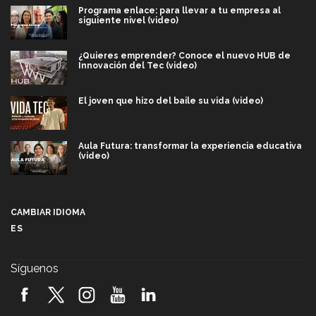
Programa enlace: para llevar a tu empresa al
siguiente nivel (video)
¿Quieres emprender? Conoce el nuevo HUB de
Innovación del Tec (video)
El joven que hizo del baile su vida (video)
Aula Futura: transformar la experiencia educativa
(video)
Más que un festival cultural: así es la magia de
VIBRART 2026 (video)
CAMBIAR IDIOMA
ES
Javier Guzmán: investigación con impacto social
(video)
Síguenos
¡México, en el top del mundial de robótica FIRST
2026! (video)