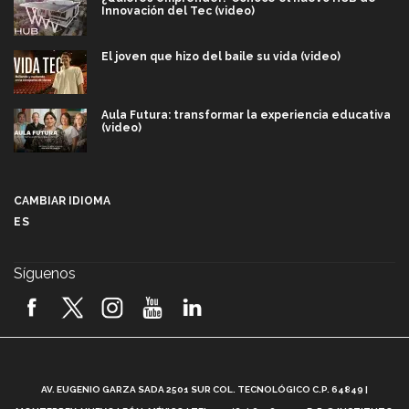
Innovación del Tec (video)
El joven que hizo del baile su vida (video)
Aula Futura: transformar la experiencia educativa
(video)
Más que un festival cultural: así es la magia de
VIBRART 2026 (video)
CAMBIAR IDIOMA
ES
Javier Guzmán: investigación con impacto social
(video)
Síguenos
¡México, en el top del mundial de robótica FIRST
2026! (video)
Vida Tec: Pasión, disciplina y básquetbol, con Gael
Adame (video)
A
AV. EUGENIO GARZA SADA 2501 SUR COL. TECNOLÓGICO C.P. 64849 |
L
¿Cómo es el Modelo Educativo Tec? (video)