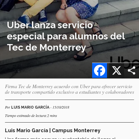
Uber lanza servicio
especial para alumnos del
Tec de Monterrey
Facebook
X
Firma Tec de Monterrey acuerdo con Uber para ofrecer servicio
de transporte compartido exclusivo a estudiantes y colaboradores
Por
- 15/10/2018
LUIS MARIO GARCÍA
Tiempo estimado de lectura:2 mins
Luis Mario García | Campus Monterrey