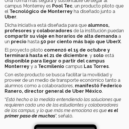
Una forma más segura y sustentable de llegar al
campus Monterrey es
Pool Tec
, un producto piloto que
el
Tecnológico de Monterrey
ha diseñado junto a
Uber
.
Dicha iniciativa está diseñada para que
alumnos,
profesores y colaboradores
de la institución puedan
compartir su viaje en horarios de alta demanda
a
un
precio
hasta
50 por ciento
más bajo que UberX
.
El proyecto piloto
comenzó el 15 de octubre y
terminará hasta el 21 de diciembre
, y
solo
está
disponible para llegar o partir del campus
Monterrey
y a
Tecmilenio
campus
Las Torres
.
Con este producto se busca facilitar la movilidad y
proveer de un medio de transporte económico tanto a
alumnos como a colaboradores,
manifestó Federico
Ranero, director general de Uber México
.
“
Está hecho a la medida entendiendo las soluciones que
requieren cada uno de los estudiantes y colaboradores
de los campus, y lo que más me emociona es que
es el
primer paso de muchos
”, señaló.