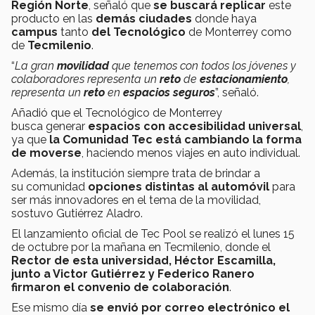
Región Norte
, señaló que
se buscará replicar
este
producto en las
demás ciudades
donde haya
campus
tanto
del Tecnológico
de Monterrey como
de
Tecmilenio
.
“
La gran
movilidad
que tenemos con todos los jóvenes y
colaboradores representa un
reto
de
estacionamiento
,
representa un
reto
en
espacios seguros
”, señaló.
Añadió que el Tecnológico de Monterrey
busca generar
espacios con accesibilidad universal
,
ya que
la Comunidad Tec está cambiando la forma
de moverse
, haciendo menos viajes en auto individual.
Además, la institución siempre trata de brindar a
su comunidad
opciones distintas al automóvil
para
ser más innovadores en el tema de la movilidad,
sostuvo Gutiérrez Aladro.
El lanzamiento oficial de Tec Pool se realizó el lunes 15
de octubre por la mañana en Tecmilenio, donde el
Rector de esta universidad, Héctor Escamilla,
junto a Victor Gutiérrez y Federico Ranero
firmaron el convenio de colaboración
.
Ese mismo día
se envió por correo electrónico el