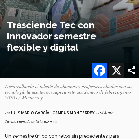
Trasciende Tec con
innovador semestre
flexible y digital
Facebook
X
Desarrollando el talento de alumnos y profesores aliados con su
tecnología la institución supera reto académico de febrero-junio
2020 en Monterrey
Por
- 18/06/2020
LUIS MARIO GARCÍA | CAMPUS MONTERREY
Tiempo estimado de lectura:5 mins
Un semestre único con retos sin precedentes para