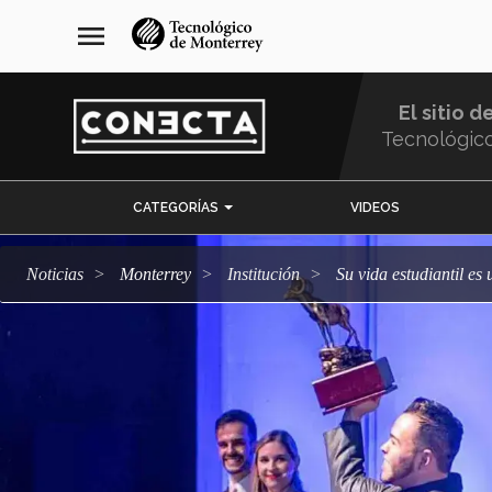
Pasar
navegación
menu
al
principal
contenido
principal
El sitio d
Tecnológic
Menu
CATEGORÍAS
VIDEOS
Comunidad
Noticias
Monterrey
Institución
Su vida estudiantil es