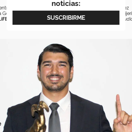
noticias:
entregado a sólo
seis alumnos:
Víctor Humberto Gutiérrez
González , Laura Melissa Pérez González, Daniela Ríos Tijer
iFE:
Artística, Atlética, Desarrollo Profesional, Desarrollo Estudia