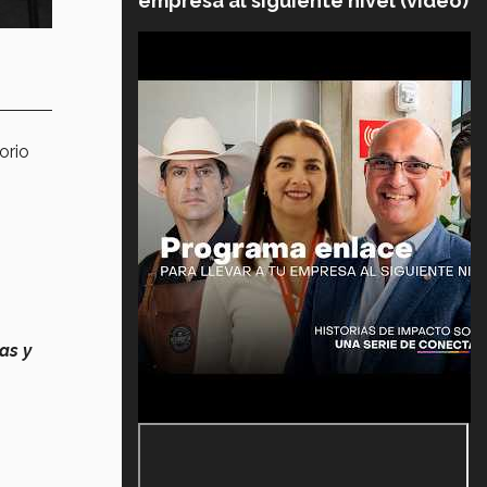
empresa al siguiente nivel (video)
orio
as y