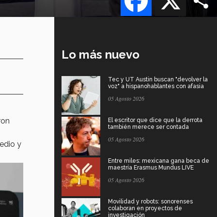
Lo más nuevo
Tec y UT Austin buscan "devolver la
voz" a hispanohablantes con afasia
05 Agosto 2026
ron
El escritor que dice que la derrota
también merece ser contada
05 Agosto 2026
medio y
Entre miles: mexicana gana beca de
maestría Erasmus Mundus LIVE
05 Agosto 2026
Movilidad y robots: sonorenses
colaboran en proyectos de
investigación