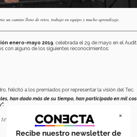
ria un camino lleno de retos, trabajo en equipo y mucho aprendizaje.
ción enero-mayo 2019
, celebrada el 29 de mayo en el Audit
s con alguno de los siguientes reconocimientos:
o, felicitó a los premiados por representar la visión del Tec.
es, han dado más de su tiempo, han participado en mil cos
".
×
tener este tipo de jóvenes para festejarlos y
Recibe nuestro newsletter de