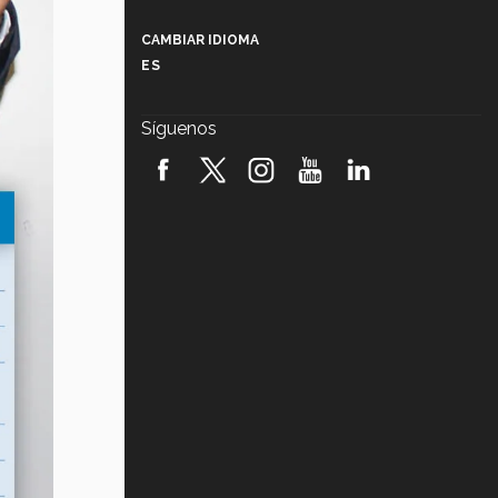
Más que un festival cultural: así es
la magia de VIBRART 2026 (video)
CAMBIAR IDIOMA
ES
Javier Guzmán: investigación con
impacto social (video)
Síguenos
¡México, en el top del mundial de
robótica FIRST 2026! (video)
Vida Tec: Pasión, disciplina y
básquetbol, con Gael Adame
(video)
¿Cómo es el Modelo Educativo
Tec? (video)
Vida Tec: Feminismo e Inteligencia
Artificial, Paola Ricaurte (video)