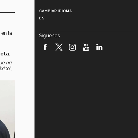
Más que un festival cultural: así es
la magia de VIBRART 2026 (video)
CAMBIAR IDIOMA
ES
Javier Guzmán: investigación con
impacto social (video)
 en la
Síguenos
¡México, en el top del mundial de
robótica FIRST 2026! (video)
reta
.
Vida Tec: Pasión, disciplina y
que ha
básquetbol, con Gael Adame
éxico
”,
(video)
¿Cómo es el Modelo Educativo
Tec? (video)
Vida Tec: Feminismo e Inteligencia
Artificial, Paola Ricaurte (video)