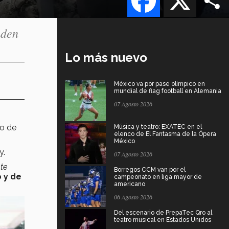
nden
Lo más nuevo
México va por pase olímpico en
mundial de flag football en Alemania
07 Agosto 2026
vo de
Música y teatro: EXATEC en el
elenco de El Fantasma de la Ópera
México
y.
07 Agosto 2026
nte
Borregos CCM van por el
 y de
campeonato en liga mayor de
americano
06 Agosto 2026
Del escenario de PrepaTec Qro al
teatro musical en Estados Unidos