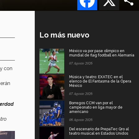
Lo más nuevo
México va por pase olímpico en
mundial de flag football en Alemania
07 Agosto 2026
ey con
Música y teatro: EXATEC en el
elenco de El Fantasma de la Ópera
cerán
México
07 Agosto 2026
Borregos CCM van por el
verdad
campeonato en liga mayor de
americano
tro
06 Agosto 2026
Del escenario de PrepaTec Qro al
teatro musical en Estados Unidos