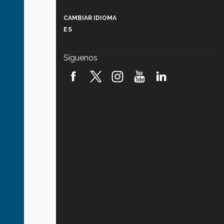
Más que un festival cultural: así es
la magia de VIBRART 2026 (video)
CAMBIAR IDIOMA
ES
Javier Guzmán: investigación con
impacto social (video)
Síguenos
¡México, en el top del mundial de
robótica FIRST 2026! (video)
Vida Tec: Pasión, disciplina y
básquetbol, con Gael Adame
(video)
¿Cómo es el Modelo Educativo
Tec? (video)
Vida Tec: Feminismo e Inteligencia
Artificial, Paola Ricaurte (video)