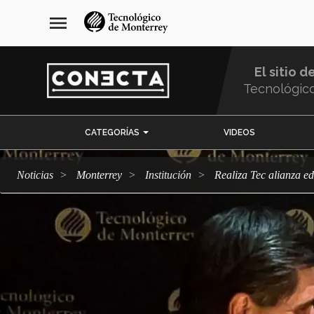
Pasar
navegación
menu
al
principal
contenido
principal
El sitio d
Tecnológic
Menu
CATEGORÍAS
VIDEOS
Comunidad
Noticias
Monterrey
Institución
Realiza Tec alianza 