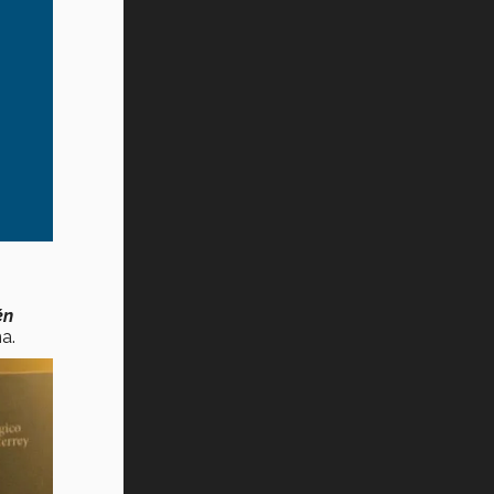
én
a.