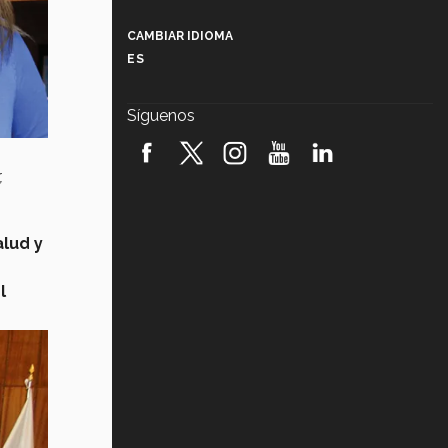
Más que un festival cultural: así es
la magia de VIBRART 2026 (video)
CAMBIAR IDIOMA
ES
Javier Guzmán: investigación con
impacto social (video)
Síguenos
¡México, en el top del mundial de
robótica FIRST 2026! (video)
,
Vida Tec: Pasión, disciplina y
básquetbol, con Gael Adame
(video)
alud y
¿Cómo es el Modelo Educativo
Tec? (video)
l
Vida Tec: Feminismo e Inteligencia
Artificial, Paola Ricaurte (video)