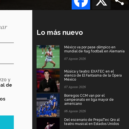
nar
Lo más nuevo
México va por pase olímpico en
mundial de flag football en Alemania
07 Agosto 2026
Música y teatro: EXATEC en el
elenco de El Fantasma de la Ópera
rzo y
México
al de
07 Agosto 2026
Borregos CCM van por el
pos
campeonato en liga mayor de
americano
06 Agosto 2026
Del escenario de PrepaTec Qro al
teatro musical en Estados Unidos