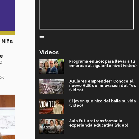
 Niña
Videos
se
o,
Programa enlace: para llevar a tu
empresa al siguiente nivel (video)
que
¿Quieres emprender? Conoce el
nuevo HUB de Innovación del Tec
(video)
El joven que hizo del baile su vida
(video)
Aula Futura: transformar la
experiencia educativa (video)