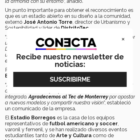
la armonía con su entorno
”, añadió.
Un punto importante para obtener el reconocimiento es
que es un estadio abierto en su diseño a la comunidad,
externó
José Antonio Torre
, director de Urbanismo y
Sostenibilidad y líder de
DistritoTec
.
×
“
Siempre es muy satisfactorio recibir un reconocimiento por
una obra que tiene tanto significado para el Tec y para
DistritoTec. Un estadio Universitario verdaderamente
urbano, que ofrece servicios a la universidad y al entorno
Recibe nuestro newsletter de
en el que se encuentra
”, señaló.
noticias:
Para Beck, el ser parte de la construcción del
Estadio
Borregos
fue un
parteaguas para la empresa.
“
Al ser el primer proyecto integrado de Beck en México, su
construcción es un ejemplo del éxito de nuestro sistema
integrado.
Agradecemos al Tec de Monterrey
por apostar
a nuevos modelos y compartir nuestra visión
”, estableció
un comunicado de la empresa.
El
Estadio Borregos
es la casa de los equipos
representativos de
futbol americano y soccer
,
varonil y femenil, y se han realizado diversos eventos
estudiantiles tanto de
Arte y Cultura
como de