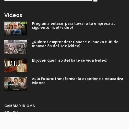
Videos
Programa enlace: para llevar a tu empresa al
siguiente nivel (video)
¿Quieres emprender? Conoce el nuevo HUB de
Innovación del Tec (video)
El joven que hizo del baile su vida (video)
Aula Futura: transformar la experiencia educativa
(video)
Más que un festival cultural: así es la magia de
VIBRART 2026 (video)
CAMBIAR IDIOMA
ES
|
EN
Javier Guzmán: investigación con impacto social
(video)
Síguenos