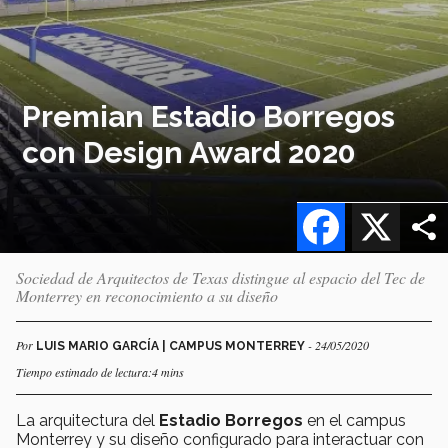
Premian Estadio Borregos
con Design Award 2020
Facebook
X
Sociedad de Arquitectos de Texas distingue al espacio del Tec de
Monterrey en reconocimiento a su diseño
Por
- 24/05/2020
LUIS MARIO GARCÍA | CAMPUS MONTERREY
Tiempo estimado de lectura:4 mins
La arquitectura del
Estadio Borregos
en el campus
Monterrey y su diseño configurado para interactuar con