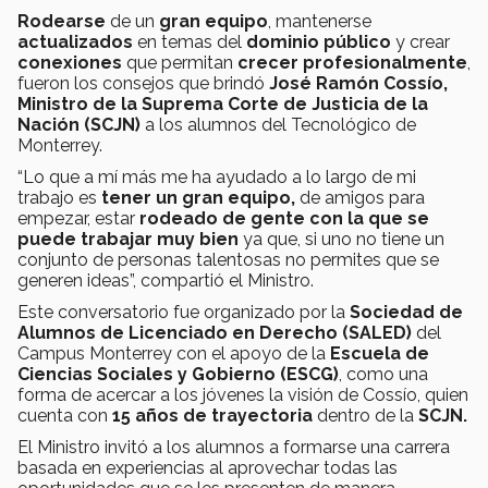
Rodearse
de un
gran equipo
, mantenerse
actualizados
en temas del
dominio público
y crear
conexiones
que permitan
crecer profesionalmente
,
fueron los consejos que brindó
José Ramón Cossío,
Ministro de la Suprema Corte de Justicia de la
Nación (SCJN)
a los alumnos del Tecnológico de
Monterrey.
“Lo que a mí más me ha ayudado a lo largo de mi
trabajo es
tener un gran equipo,
de amigos para
empezar, estar
rodeado de gente con la que se
puede trabajar muy bien
ya que, si uno no tiene un
conjunto de personas talentosas no permites que se
generen ideas”, compartió el Ministro.
Este conversatorio fue organizado por la
Sociedad de
Alumnos de Licenciado en Derecho (SALED)
del
Campus Monterrey con el apoyo de la
Escuela de
Ciencias Sociales y Gobierno (ESCG)
, como una
forma de acercar a los jóvenes la visión de Cossío, quien
cuenta con
15 años de trayectoria
dentro de la
SCJN.
El Ministro invitó a los alumnos a formarse una carrera
basada en experiencias al aprovechar todas las