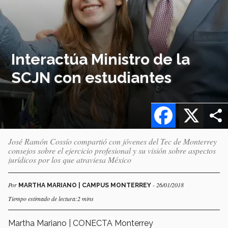
Interactúa Ministro de la
SCJN con estudiantes
Facebook
X
José Ramón Cossío compartió con jóvenes del Tec de Monterrey
consejos sobre el ejercicio profesional y su visión sobre aspectos
jurídicos por los que atraviesa México
Por
- 26/01/2018
MARTHA MARIANO | CAMPUS MONTERREY
Tiempo estimado de lectura:2 mins
Martha Mariano | CONECTA Monterrey