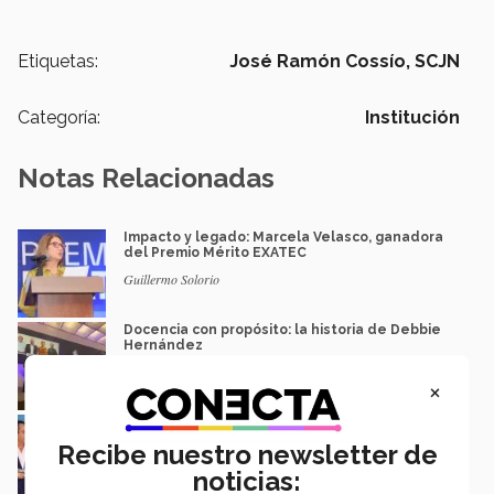
Etiquetas:
José Ramón Cossío,
SCJN
Categoría:
Institución
Notas Relacionadas
Impacto y legado: Marcela Velasco, ganadora
del Premio Mérito EXATEC
Guillermo Solorio
Docencia con propósito: la historia de Debbie
Hernández
Isabel Martínez
×
Lidera industria acerera y recibe Premio al
Mérito EXATEC 2026 en SLP
Recibe nuestro newsletter de
Myrna Danel
noticias: