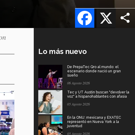
Facebook
X
ron
Lo más nuevo
De PrepaTec Qro al mundo: el
escenario donde nació un gran
sueño
06 Agosto 2026
Tec y UT Austin buscan "devolver la
voz" a hispanohablantes con afasia
05 Agosto 2026
En la ONU: mexicana y EXATEC
representó en Nueva York a la
juventud
05 Agosto 2026