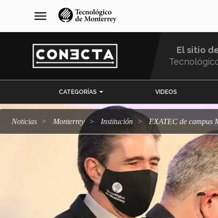
Pasar
navegación
menu
al
principal
contenido
principal
El sitio d
Tecnológic
Menu
CATEGORÍAS
VIDEOS
Comunidad
Noticias
Monterrey
Institución
EXATEC de campus Mt