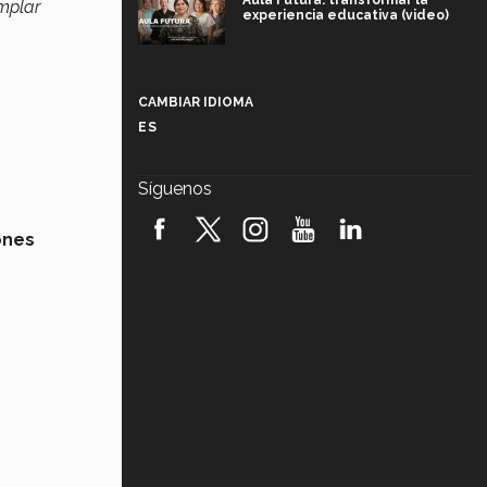
Aula Futura: transformar la
emplar
experiencia educativa (video)
Más que un festival cultural: así es
la magia de VIBRART 2026 (video)
CAMBIAR IDIOMA
ES
Javier Guzmán: investigación con
impacto social (video)
Síguenos
¡México, en el top del mundial de
robótica FIRST 2026! (video)
ones
Vida Tec: Pasión, disciplina y
básquetbol, con Gael Adame
(video)
¿Cómo es el Modelo Educativo
Tec? (video)
Vida Tec: Feminismo e Inteligencia
Artificial, Paola Ricaurte (video)