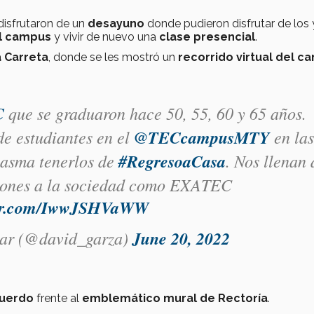
disfrutaron de un
desayuno
donde pudieron disfrutar de los 
el campus
y vivir de nuevo una
clase presencial
.
 Carreta
, donde se les mostró un
recorrido virtual del c
C
que se graduaron hace 50, 55, 60 y 65 años.
e estudiantes en el
@TECcampusMTY
en las
iasma tenerlos de
#RegresoaCasa
. Nos llenan 
ciones a la sociedad como EXATEC
ter.com/IwwJSHVaWW
zar (@david_garza)
June 20, 2022
cuerdo
frente al
emblemático mural de Rectoría
.