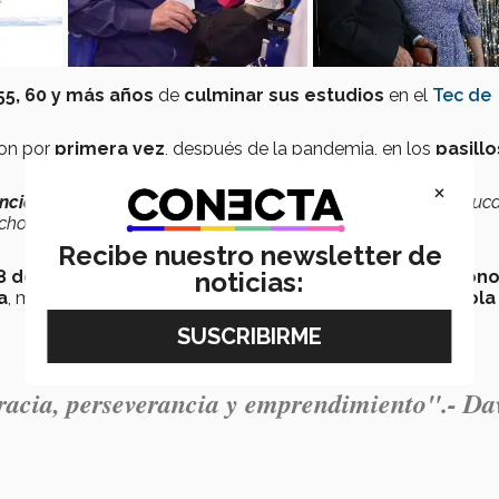
 55, 60 y más años
de
culminar sus estudios
en el
Tec de
on por
primera vez
, después de la pandemia, en los
pasillo
×
ancia y emprendimiento
, son personas que se llevaron la educ
cho de orgullo”
, destacó
David Garza Salazar, rector y
Recibe nuestro newsletter de
8 de junio
en el
campus Monterrey
, los egresados
recono
noticias:
a
, mientras que los de
60 o más años
recibieron una
estola
racia, perseverancia y emprendimiento".- Da