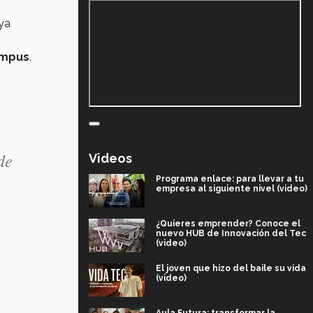
ya
ampus
.
de
Videos
Programa enlace: para llevar a tu
empresa al siguiente nivel (video)
¿Quieres emprender? Conoce el
nuevo HUB de Innovación del Tec
(video)
El joven que hizo del baile su vida
(video)