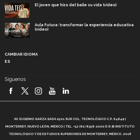
El joven que hizo del baile su vida (video)
Aula Futura: transformar la experiencia educativa
(video)
Más que un festival cultural: así es la magia de
VIBRART 2026 (video)
CAMBIAR IDIOMA
ES
Javier Guzmán: investigación con impacto social
(video)
Síguenos
¡México, en el top del mundial de robótica FIRST
2026! (video)
Vida Tec: Pasión, disciplina y básquetbol, con Gael
Adame (video)
A
AV. EUGENIO GARZA SADA 2501 SUR COL. TECNOLÓGICO C.P. 64849 |
L
¿Cómo es el Modelo Educativo Tec? (video)
MONTERREY, NUEVO LEÓN, MÉXICO | TEL. +52 (81) 8358-2000 D.R.© INSTITUTO
TECNOLÓGICO Y DE ESTUDIOS SUPERIORES DE MONTERREY, MÉXICO. 2018