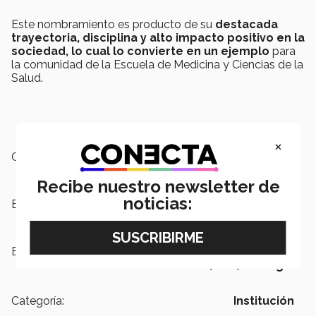
Este nombramiento es producto de su
destacada
trayectoria, disciplina y alto impacto positivo en la
sociedad, lo cual lo convierte en un ejemplo
para
la comunidad de la Escuela de Medicina y Ciencias de la
Salud.
×
Campus:
Monterrey
Recibe nuestro newsletter de
noticias:
Escuelas:
Medicina y Ciencias de la Salud
Etiquetas:
Escuela de Medicina y Ciencias de
la Salud, LPS, Prestigio
Categoría:
Institución