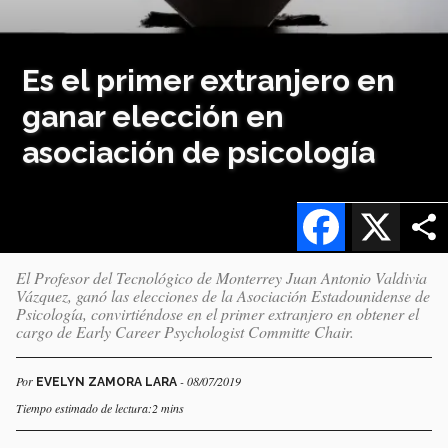
Es el primer extranjero en
ganar elección en
asociación de psicología
Facebook
X
El Profesor del Tecnológico de Monterrey Juan Antonio Valdivia
Vázquez, ganó las elecciones de la Asociación Estadounidense de
Psicología, convirtiéndose en el primer extranjero en obtener el
cargo de Early Career Psychologist Committe Chair.
Por
- 08/07/2019
EVELYN ZAMORA LARA
Tiempo estimado de lectura:2 mins