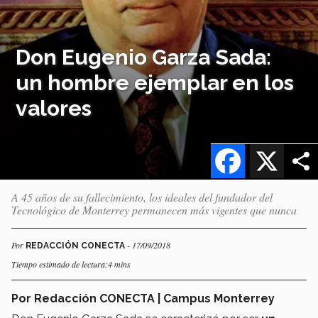
Don Eugenio Garza Sada:
un hombre ejemplar en los
valores
Facebook
X
A 45 años de su fallecimiento, los ideales del fundador del
Tecnológico de Monterrey permanecen más vigentes que nunca
Por
- 17/09/2018
REDACCIÓN CONECTA
Tiempo estimado de lectura:4 mins
Por Redacción CONECTA | Campus Monterrey