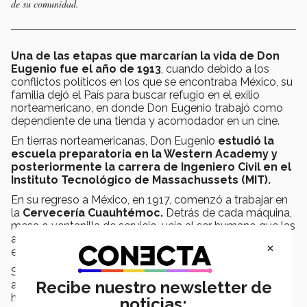
de su comunidad.
Una de las etapas que marcarían la vida de Don
Eugenio fue el año de 1913
, cuando debido a los
conflictos políticos en los que se encontraba México, su
familia dejó el País para buscar refugio en el exilio
norteamericano, en donde Don Eugenio trabajó como
dependiente de una tienda y acomodador en un cine.
En tierras norteamericanas, Don Eugenio
estudió la
escuela preparatoria en la Western Academy y
posteriormente la carrera de Ingeniero Civil en el
Instituto Tecnológico de Massachussets (MIT).
En su regreso a México, en 1917, comenzó a trabajar en
la
Cervecería Cuauhtémoc.
Detrás de cada máquina,
mesa o ventanilla de servicio, veía al ser humano que las
atendía; así, su trato con sus colaboradores y
×
empleados fue amable y cercano.
Su primer puesto en Cervecería Cuauhtémoc fue el de
Recibe nuestro newsletter de
a
uxiliar del Departamento de Ventas
, dicha fábrica
había sido iniciada por su padre, don Isaac Garza, junto
noticias: