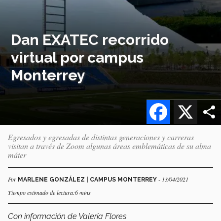
Dan EXATEC recorrido
virtual por campus
Monterrey
Facebook
X
Egresados y egresadas de distintas generaciones y carreras
visitan a través de Zoom algunas áreas emblemáticas de su alma
máter
Por
- 13/04/2021
MARLENE GONZÁLEZ | CAMPUS MONTERREY
Tiempo estimado de lectura:6 mins
Con información de Valeria Flores