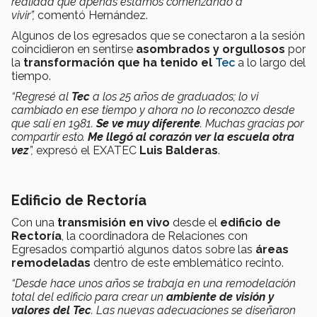
realidad que apenas estamos comenzando a
vivir”,
comentó Hernández.
Algunos de los egresados que se conectaron a la sesión
coincidieron en sentirse
asombrados y orgullosos
por
la
transformación que ha tenido el
Tec
a lo largo del
tiempo.
“Regresé al
Tec
a los 25 años de graduados; lo vi
cambiado en ese tiempo y ahora no lo reconozco desde
que salí en 1981.
Se ve muy diferente
. Muchas gracias por
compartir esto.
Me llegó al corazón ver la escuela otra
vez
”,
expresó el EXATEC
Luis Balderas
.
Edificio de Rectoría
Con una
transmisión en vivo
desde el
edificio de
Rectoría
, la coordinadora de Relaciones con
Egresados compartió algunos datos
sobre las
áreas
remodeladas
dentro de este emblemático recinto.
“Desde hace unos años se trabaja en una remodelación
total del edificio para crear un
ambiente de visión y
valores del Tec
. Las nuevas adecuaciones se diseñaron