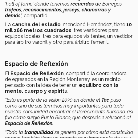
‘hall of fame’ donde tenemos
recuerdos
de Borregos,
trofeos
,
reconocimientos
,
jerseys
,
chamarras y
demás
”,
compartió.
La
cancha del estadio
, mencionó Hernández, tiene
10
mil 266 metros cuadrados
, tres vestidores para
equipos locales, tres para equipos visitantes, un vestidor
para árbitro varonil y otro para árbitro femenil.
Espacio de Reflexión
El
Espacio de Reflexión
, compartió la coordinadora
de egresados en la Región Monterrey, es un recinto
pensado con la idea de tener un
equilibro con la
mente, cuerpo y espíritu
.
“Esto es parte de la visión 2030 en donde el
Tec
puso
como uno de sus términos muy importantes para toda
nuestra comunidad encontrar el florecimiento humano, así
fue cómo surgió Punto Blanco, que después evolucionó al
Espacio de Reflexión
.
“Toda la
tranquilidad
se genera por cómo está construido