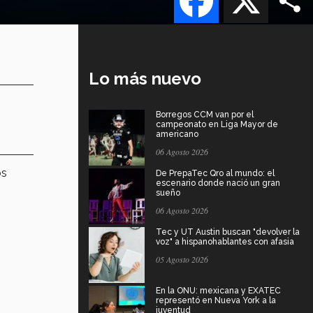
Lo más nuevo
Borregos CCM van por el
campeonato en Liga Mayor de
americano
06 Agosto 2026
os
De PrepaTec Qro al mundo: el
escenario donde nació un gran
sueño
06 Agosto 2026
Tec y UT Austin buscan "devolver la
voz" a hispanohablantes con afasia
05 Agosto 2026
En la ONU: mexicana y EXATEC
representó en Nueva York a la
juventud