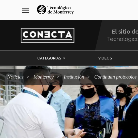
Pasar
navegación
menu
al
principal
contenido
principal
El sitio d
Tecnológic
Menu
CATEGORÍAS
VIDEOS
Comunidad
Noticias
Monterrey
Institución
Continúan protocolo