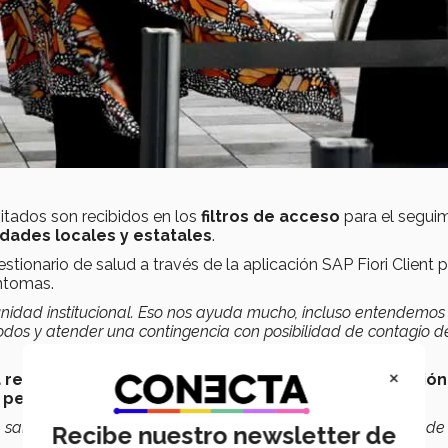
nvitados son recibidos en los
filtros de acceso
para el segui
idades locales y estatales
.
stionario de salud a través de la aplicación SAP Fiori Client 
íntomas.
unidad institucional. Eso nos ayuda mucho, incluso entendemos
todos y atender una contingencia con posibilidad de contagio d
×
 recibieron un código QR de invitación
para la
admisión
e personas
en el recinto.
de sanitizantes para manos que cumplen con esos elementos de
Recibe nuestro newsletter de