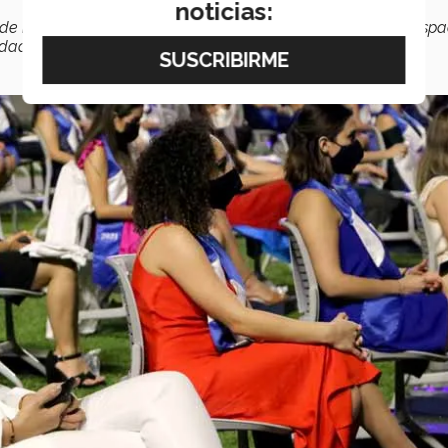
noticias:
o de nosotros como comunidad hagamos el proceso de los espa
idad todavía mayor
”, señaló.