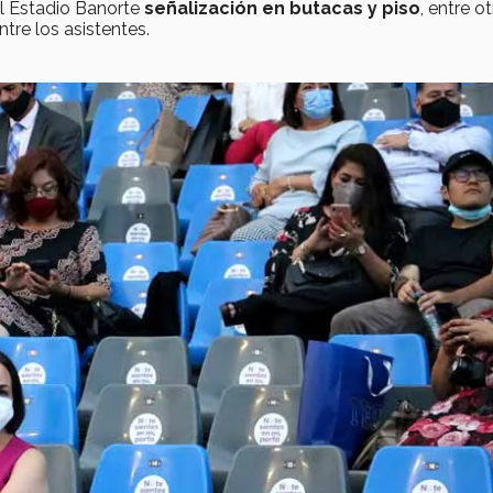
l Estadio Banorte
señalización en butacas y piso
, entre o
re los asistentes.