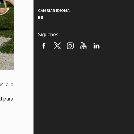
Más que un festival cultural: así es
la magia de VIBRART 2026 (video)
CAMBIAR IDIOMA
ES
Javier Guzmán: investigación con
impacto social (video)
Síguenos
¡México, en el top del mundial de
robótica FIRST 2026! (video)
Vida Tec: Pasión, disciplina y
básquetbol, con Gael Adame
(video)
¿Cómo es el Modelo Educativo
Tec? (video)
s, dijo
Vida Tec: Feminismo e Inteligencia
d
para
Artificial, Paola Ricaurte (video)