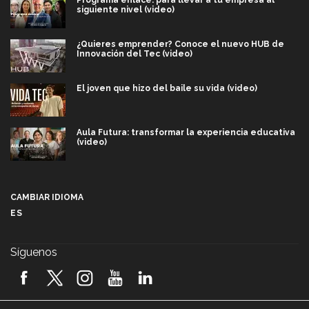
siguiente nivel (video)
¿Quieres emprender? Conoce el nuevo HUB de
Innovación del Tec (video)
El joven que hizo del baile su vida (video)
Aula Futura: transformar la experiencia educativa
(video)
Más que un festival cultural: así es la magia de
VIBRART 2026 (video)
CAMBIAR IDIOMA
ES
Javier Guzmán: investigación con impacto social
(video)
Síguenos
¡México, en el top del mundial de robótica FIRST
2026! (video)
Vida Tec: Pasión, disciplina y básquetbol, con Gael