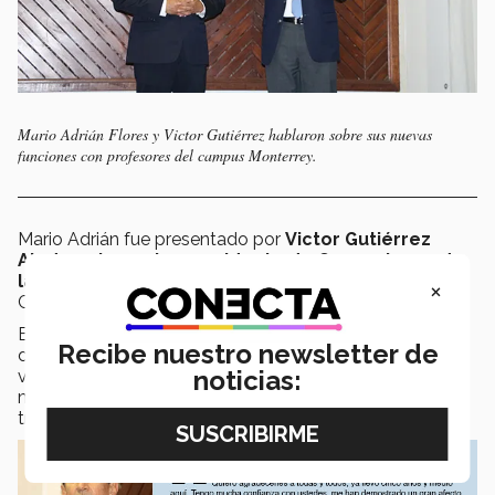
Mario Adrián Flores y Victor Gutiérrez hablaron sobre sus nuevas
funciones con profesores del campus Monterrey.
Mario Adrián fue presentado por
Victor Gutiérrez
Aladro, ahora vicepresidente de Operaciones de
la institución
, el 17 de septiembre en el Centro de
×
Congresos.
En dicho evento, al que asistieron profesores y
Recibe nuestro newsletter de
directivos, Gutiérrez Aladro, quien se desempeñó como
noticias:
vicepresidente de la Región Norte por cinco años y
medio, agradeció a los integrantes de la misma por su
trabajo.