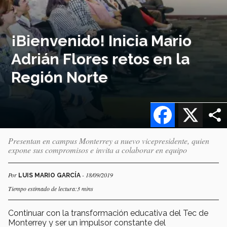
¡Bienvenido! Inicia Mario
Adrián Flores retos en la
Región Norte
Facebook
X
Presentan en campus Monterrey a nuevo vicepresidente, quien
expone sus compromisos e invita a colaborar en equipo
Por
- 18/09/2019
LUIS MARIO GARCÍA
Tiempo estimado de lectura:3 mins
Continuar con la transformación educativa del Tec de
Monterrey y ser un impulsor constante del