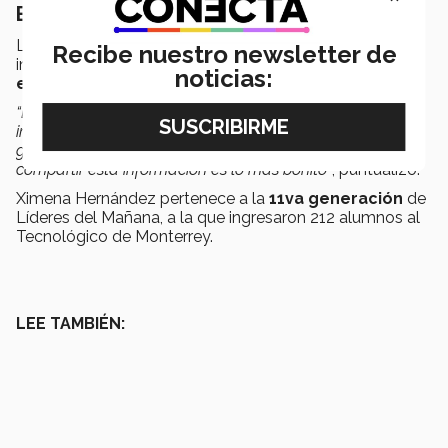
Busca impulsar emprendimiento
Las charlas de bienvenida a los Líderes del Mañana
Recibe nuestro newsletter de
inspiraron a Ximena para convertir su proyecto en un
noticias:
emprendimiento social-consciente
.
“Encontré mi camino cuando hablaron sobre ello.
Es
impresionante porque uno no dimensiona lo que puede
generar en tu vida una decisión.
Hacer un cambio
y
compartir esta información es lo más bonito”
, puntualizó.
Ximena Hernández pertenece a la
11va generación
de
Líderes del Mañana, a la que ingresaron 212 alumnos al
Tecnológico de Monterrey.
LEE TAMBIÉN: