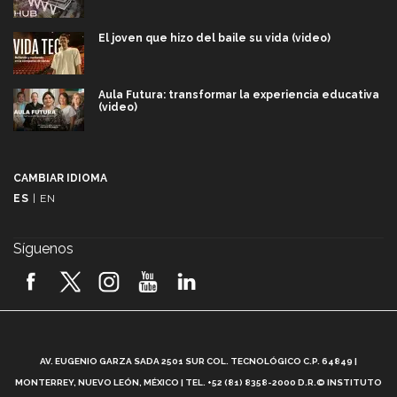
El joven que hizo del baile su vida (video)
Aula Futura: transformar la experiencia educativa
(video)
Más que un festival cultural: así es la magia de
VIBRART 2026 (video)
CAMBIAR IDIOMA
ES
|
EN
Javier Guzmán: investigación con impacto social
(video)
Síguenos
¡México, en el top del mundial de robótica FIRST
2026! (video)
Vida Tec: Pasión, disciplina y básquetbol, con Gael
Adame (video)
A
AV. EUGENIO GARZA SADA 2501 SUR COL. TECNOLÓGICO C.P. 64849 |
L
¿Cómo es el Modelo Educativo Tec? (video)
MONTERREY, NUEVO LEÓN, MÉXICO | TEL. +52 (81) 8358-2000 D.R.© INSTITUTO