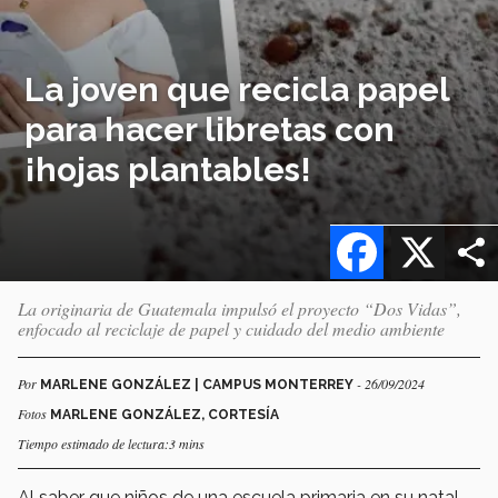
La joven que recicla papel
para hacer libretas con
¡hojas plantables!
Facebook
X
La originaria de Guatemala impulsó el proyecto “Dos Vidas”,
enfocado al reciclaje de papel y cuidado del medio ambiente
Por
- 26/09/2024
MARLENE GONZÁLEZ | CAMPUS MONTERREY
Fotos
MARLENE GONZÁLEZ, CORTESÍA
Tiempo estimado de lectura:3 mins
Al saber que niños de una escuela primaria en su natal