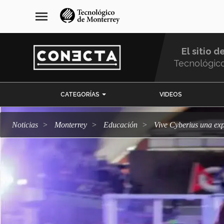
Pasar
navegación
menu
al
principal
contenido
principal
El sitio d
Tecnológic
Menu
CATEGORÍAS
VIDEOS
Comunidad
Noticias
Monterrey
Educación
Vive Cyberius una e