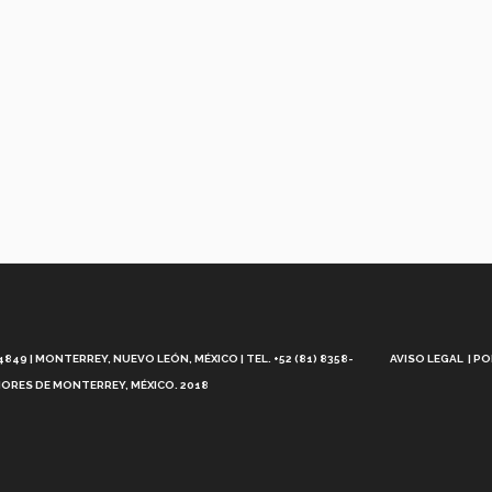
Aviso
Legal
49 | MONTERREY, NUEVO LEÓN, MÉXICO | TEL. +52 (81) 8358-
AVISO LEGAL
PO
ORES DE MONTERREY, MÉXICO. 2018