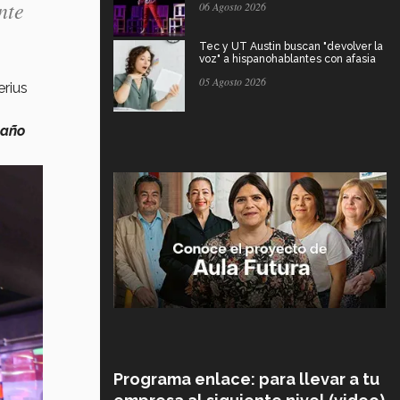
nte
06 Agosto 2026
Tec y UT Austin buscan "devolver la
voz" a hispanohablantes con afasia
05 Agosto 2026
rius
 año
Programa enlace: para llevar a tu