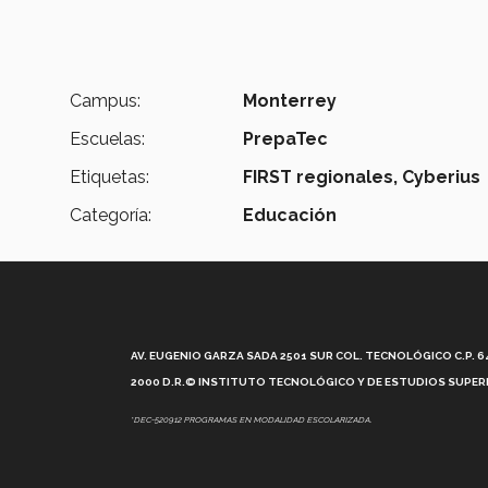
Campus:
Monterrey
Escuelas:
PrepaTec
Etiquetas:
FIRST regionales,
Cyberius
Categoría:
Educación
AV. EUGENIO GARZA SADA 2501 SUR COL. TECNOLÓGICO C.P. 648
2000 D.R.© INSTITUTO TECNOLÓGICO Y DE ESTUDIOS SUPERI
*DEC-520912 PROGRAMAS EN MODALIDAD ESCOLARIZADA.