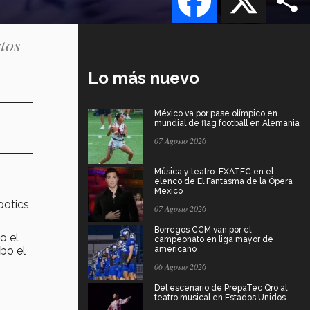
tos
Lo más nuevo
México va por pase olímpico en
mundial de flag football en Alemania
07 Agosto 2026
Música y teatro: EXATEC en el
elenco de El Fantasma de la Ópera
Mexico
botics
07 Agosto 2026
Borregos CCM van por el
o el
campeonato en liga mayor de
abo el
americano
06 Agosto 2026
Del escenario de PrepaTec Qro al
teatro musical en Estados Unidos