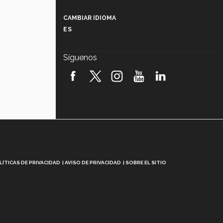
Más que un festival cultural: así es
la magia de VIBRART 2026 (video)
CAMBIAR IDIOMA
ES
Javier Guzmán: investigación con
impacto social (video)
Síguenos
¡México, en el top del mundial de
robótica FIRST 2026! (video)
Vida Tec: Pasión, disciplina y
básquetbol, con Gael Adame
(video)
¿Cómo es el Modelo Educativo
Tec? (video)
Vida Tec: Feminismo e Inteligencia
LÍTICAS DE PRIVACIDAD
AVISO DE PRIVACIDAD
SOBRE EL SITIO
Artificial, Paola Ricaurte (video)