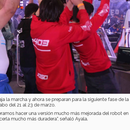
aja la marcha y ahora se preparan para la siguiente fase de la
abo del 21 al 23 de marzo.
peramos hacer una versión mucho más mejorada del robot en 
acerla mucho más duradera”, señaló Ayala.