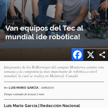
Van equipos del Tec al
mundial ¡de robótica!
Facebook
X
Integrantes de los RoBorregos del campus Monterrey asisten esta
semana a la competencia más importante de robótica a nivel
mundial, la cual se realiza en Montreal, Canadá
Por
- 18/06/2018
LUIS MARIO GARCÍA
Tiempo estimado de lectura:2 mins
Luis Mario García | Redacción Nacional