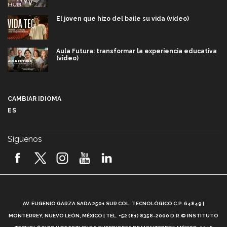
El joven que hizo del baile su vida (video)
Aula Futura: transformar la experiencia educativa
(video)
Más que un festival cultural: así es la magia de
VIBRART 2026 (video)
CAMBIAR IDIOMA
ES
Javier Guzmán: investigación con impacto social
(video)
Síguenos
¡México, en el top del mundial de robótica FIRST
2026! (video)
Vida Tec: Pasión, disciplina y básquetbol, con Gael
Adame (video)
A
AV. EUGENIO GARZA SADA 2501 SUR COL. TECNOLÓGICO C.P. 64849 |
L
¿Cómo es el Modelo Educativo Tec? (video)
MONTERREY, NUEVO LEÓN, MÉXICO | TEL. +52 (81) 8358-2000 D.R.© INSTITUTO