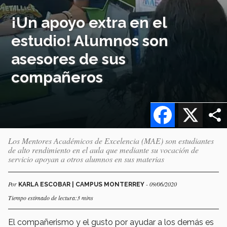
¡Un apoyo extra en el
estudio! Alumnos son
asesores de sus
compañeros
Facebook
X
Los Mentores Académicos de Excelencia (MAE) son estudiantes
de alto rendimiento en el aula que mediante su vocación de
servicio apoyan a otros alumnos en sus materias
Por
- 09/06/2020
KARLA ESCOBAR | CAMPUS MONTERREY
Tiempo estimado de lectura:3 mins
El compañerismo y el gusto por ayudar a los demás es