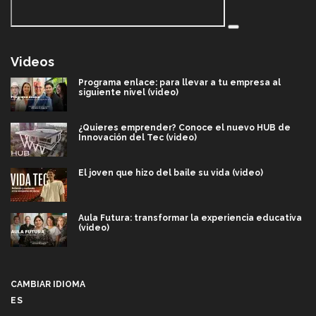
Videos
Programa enlace: para llevar a tu empresa al
siguiente nivel (video)
¿Quieres emprender? Conoce el nuevo HUB de
Innovación del Tec (video)
El joven que hizo del baile su vida (video)
Aula Futura: transformar la experiencia educativa
(video)
Más que un festival cultural: así es la magia de
VIBRART 2026 (video)
CAMBIAR IDIOMA
ES
Javier Guzmán: investigación con impacto social