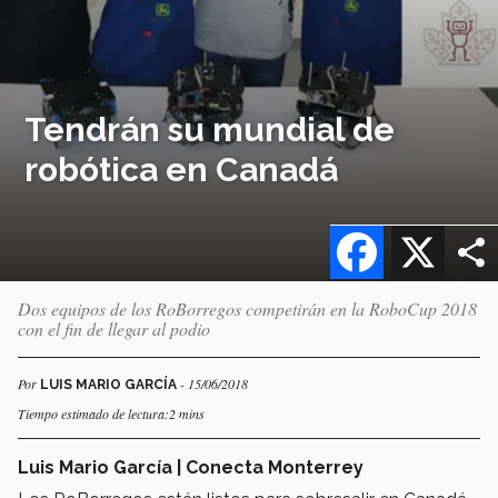
Tendrán su mundial de
robótica en Canadá
Facebook
X
Dos equipos de los RoBorregos competirán en la RoboCup 2018
con el fin de llegar al podio
Por
- 15/06/2018
LUIS MARIO GARCÍA
Tiempo estimado de lectura:2 mins
Luis Mario García | Conecta Monterrey