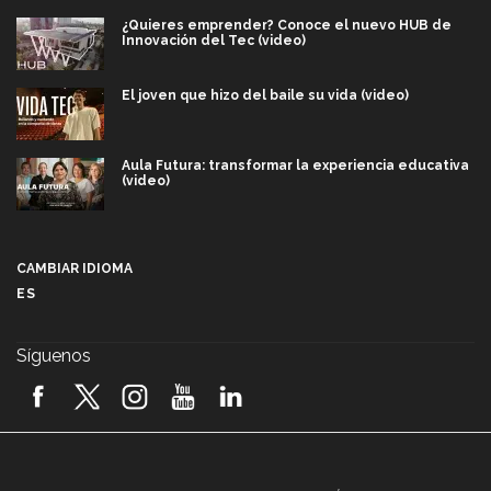
¿Quieres emprender? Conoce el nuevo HUB de
Innovación del Tec (video)
El joven que hizo del baile su vida (video)
Aula Futura: transformar la experiencia educativa
(video)
Más que un festival cultural: así es la magia de
VIBRART 2026 (video)
CAMBIAR IDIOMA
ES
Javier Guzmán: investigación con impacto social
(video)
Síguenos
¡México, en el top del mundial de robótica FIRST
2026! (video)
Vida Tec: Pasión, disciplina y básquetbol, con Gael
Adame (video)
A