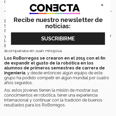
Open, junto a Jesús Naya (ISD 2° semestre).
×
Recibe nuestro newsletter de
El equipo de Rescue Maze ganó el primer lugar y el de
noticias:
Soccer Open el segundo en el Torneo Mexicano de
Robótica celebrado en marzo en el Campus Monterrey,
y desde entonces han trabajado arduamente en mejorar
las áreas de oportunidad de su robot, lo que los ha
llevado a horas de desvelos. El profesor que los
acompañará en Juan Hinojosa.
Los RoBorregos se crearon en el 2015 con el fin
de expandir el gusto de la robótica en los
alumnos de primeros semestres de carrera de
ingeniería
, y desde entonces algún equipo de este
grupo ha podido competir en algún mundial por cuatro
años seguidos.
Así, estos jóvenes tienen la misión de mostrar sus
conocimientos en robótica, tener una experiencia
internacional y continuar con la tradición de buenos
resultados para los RoBorregos.