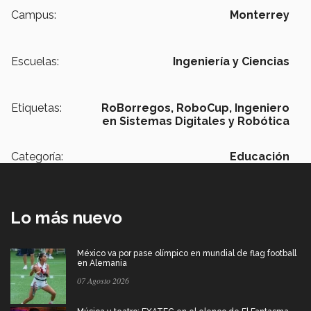
Campus:
Monterrey
Escuelas:
Ingeniería y Ciencias
Etiquetas:
RoBorregos,
RoboCup,
Ingeniero
en Sistemas Digitales y Robótica
Categoría:
Educación
Lo más nuevo
México va por pase olímpico en mundial de flag football
en Alemania
07 Agosto 2026