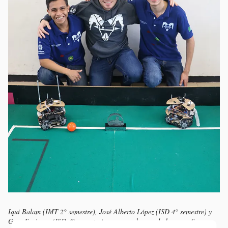
Iqui Balam (IMT 2° semestre), José Alberto López (ISD 4° semestre) y
Greg Espinosa (ISD 4° semestre), ganaron el segundo lugar en Soccer