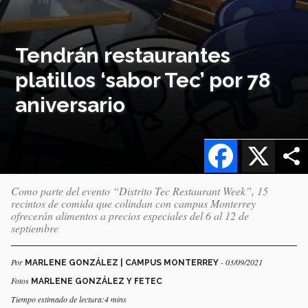
Tendrán restaurantes
platillos ‘sabor Tec’ por 78
aniversario
Facebook
X
Como parte del evento “Distrito Tec Restaurant Week”, 15
recintos de comida que colindan con campus Monterrey
ofrecerán alimentos a precios especiales del 6 al 12 de
septiembre
Por
- 03/09/2021
MARLENE GONZÁLEZ | CAMPUS MONTERREY
Fotos
MARLENE GONZÁLEZ Y FETEC
Tiempo estimado de lectura:4 mins