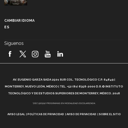
Más que un festival cultural: así es la magia de
VIBRART 2026 (video)
CAMBIAR IDIOMA
ES
Javier Guzmán: investigación con impacto social
(video)
Síguenos
¡México, en el top del mundial de robótica FIRST
2026! (video)
Vida Tec: Pasión, disciplina y básquetbol, con Gael
Adame (video)
A
AV. EUGENIO GARZA SADA 2501 SUR COL. TECNOLÓGICO C.P. 64849 |
L
¿Cómo es el Modelo Educativo Tec? (video)
MONTERREY, NUEVO LEÓN, MÉXICO | TEL. +52 (81) 8358-2000 D.R.© INSTITUTO
TECNOLÓGICO Y DE ESTUDIOS SUPERIORES DE MONTERREY, MÉXICO. 2018
Vida Tec: Feminismo e Inteligencia Artificial, Paola
*DEC-520912 PROGRAMAS EN MODALIDAD ESCOLARIZADA.
Ricaurte (video)
AVISO LEGAL
POLÍTICAS DE PRIVACIDAD
AVISO DE PRIVACIDAD
SOBRE EL SITIO