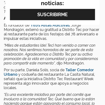
noticias:
“Esperamos seguir creciendo para impactar y seguir
apoyando a todos los restaurantes que están en Distrito
Tec”,
comentó Chávez.
Agradecen apoyo
El fundador de
Tito’s Alitas Adictivas
, Jorge
Mondragón, externó su gratitud a Distrito Tec por hacer
al restaurante parte de los festejos del 78 aniversario e
impulsar estas iniciativas.
“Miles de estudiantes (del Tec) han venido a comer con
nosotros. Nos sentimos honrados de ser parte de esta
celebración. Agradecemos a Distrito Tec por su activa
promoción de la vida en comunidad y por considerarnos
para compartir este momento”
, dijo Mondragón.
Por su parte, Daniela Solís, socia de
Taller Comedor
Urbano
y codueña del restaurante La Casita Natural,
señaló que la iniciativa Distrito Tec Restaurant Week
representa algo innovador que apoya a negocios
locales.
“Es una excelente iniciativa por parte del comité que
involucra a la comunidad Tec. Qué bueno que lo están
haciendo porque están apoyando el consumo local, lo