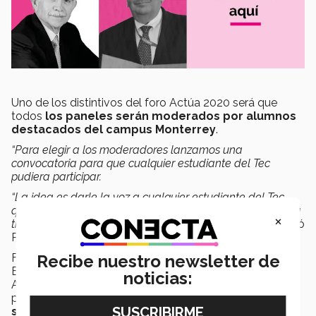
Uno de los distintivos del foro Actúa 2020 será que
todos
los paneles serán moderados por alumnos
destacados del campus Monterrey
.
“Para elegir a los moderadores lanzamos una
convocatoria para que cualquier estudiante del Tec
pudiera participar.
“La idea es darle la voz a cualquier estudiante del Tec
que tuviera la ambición y pasión de participar lo lograra a
×
través de un proceso transparente y democrático”
, explicó
Pozas.
Recibe nuestro newsletter de
Finalmente,
Abraham Zavala
, presidente del Comité
Ejecutivo de la FETEC comentó que esperan hacer de
noticias:
Actúa un evento fundamental para el desarrollo
profesional de los estudiantes por
promover el
sentido ciudadano
.