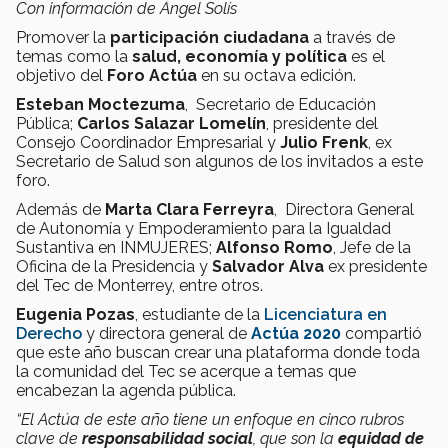
Con información de Ángel Solís
Promover la
participación ciudadana
a través de
temas como la
salud, economía y política
es el
objetivo del
Foro Actúa
en su octava edición.
Esteban Moctezuma
, Secretario de Educación
Pública;
Carlos Salazar Lomelín
, presidente del
Consejo Coordinador Empresarial y
Julio Frenk
, ex
Secretario de Salud son algunos de los invitados a este
foro.
Además de
Marta Clara Ferreyra
, Directora General
de Autonomía y Empoderamiento para la Igualdad
Sustantiva en INMUJERES;
Alfonso Romo
, Jefe de la
Oficina de la Presidencia y
Salvador Alva
ex presidente
del Tec de Monterrey, entre otros.
Eugenia Pozas
, estudiante de la
Licenciatura en
Derecho
y directora general de
Actúa 2020
compartió
que este año buscan crear una plataforma donde toda
la comunidad del Tec se acerque a temas que
encabezan la agenda pública.
“El Actúa de este año tiene un enfoque en cinco rubros
clave de
responsabilidad social
, que son la
equidad de