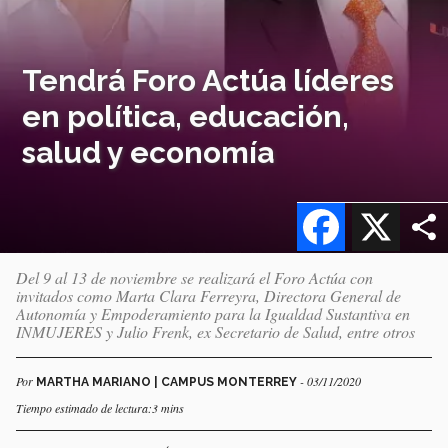
Tendrá Foro Actúa líderes
en política, educación,
salud y economía
Facebook
X
Del 9 al 13 de noviembre se realizará el Foro Actúa con
invitados como Marta Clara Ferreyra, Directora General de
Autonomía y Empoderamiento para la Igualdad Sustantiva en
INMUJERES y Julio Frenk, ex Secretario de Salud, entre otros
Por
- 03/11/2020
MARTHA MARIANO | CAMPUS MONTERREY
Tiempo estimado de lectura:3 mins