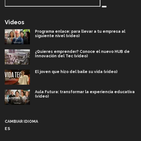
Videos
Programa enlace: para llevar a tu empresa al
siguiente nivel (video)
¿Quieres emprender? Conoce el nuevo HUB de
Innovación del Tec (video)
El joven que hizo del baile su vida (video)
Aula Futura: transformar la experiencia educativa
(video)
Más que un festival cultural: así es la magia de
VIBRART 2026 (video)
CAMBIAR IDIOMA
ES
Javier Guzmán: investigación con impacto social
(video)