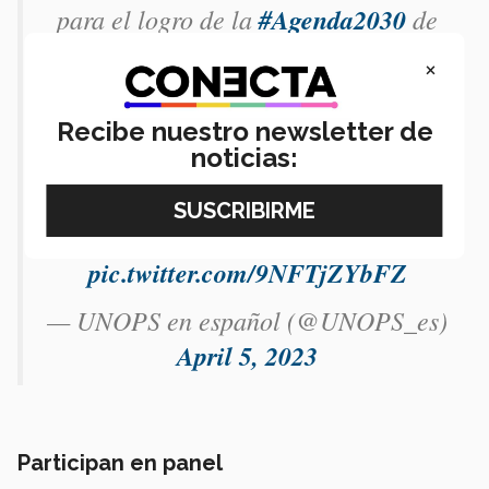
para el logro de la
#Agenda2030
de
Naciones Unidas. En
#México
a
×
través de la metodología
#BIM
,
apoyamos a los gobiernos a una
Recibe nuestro newsletter de
noticias:
mejor planeación, construcción y uso
de las infraestructuras
públicas.
https://t.co/E9WYyDNuxY
pic.twitter.com/9NFTjZYbFZ
— UNOPS en español (@UNOPS_es)
April 5, 2023
Participan en panel