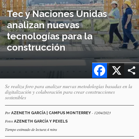
Tec y Naciones Unidas
analizan nuevas
tecnologías para la
construcción
Facebook
X
Se realiza foro para analizar nuevas metodologías basadas en la
digitalización y colaboración para crear construcciones
sostenibles
Por
- 12/04/2023
AZENETH GARCÍA | CAMPUS MONTERREY
Fotos
AZENETH GARCÍA Y PEXELS
Tiempo estimado de lectura:4 mins