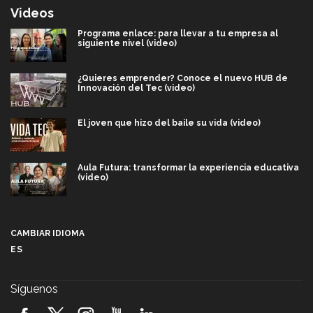
Videos
Programa enlace: para llevar a tu empresa al
siguiente nivel (video)
¿Quieres emprender? Conoce el nuevo HUB de
Innovación del Tec (video)
El joven que hizo del baile su vida (video)
Aula Futura: transformar la experiencia educativa
(video)
Más que un festival cultural: así es la magia de
VIBRART 2026 (video)
CAMBIAR IDIOMA
ES
Javier Guzmán: investigación con impacto social
(video)
Síguenos
¡México, en el top del mundial de robótica FIRST
2026! (video)