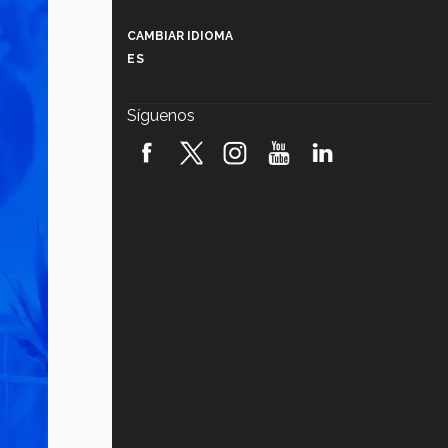
Más que un festival cultural: así es
la magia de VIBRART 2026 (video)
CAMBIAR IDIOMA
ES
Javier Guzmán: investigación con
impacto social (video)
Síguenos
¡México, en el top del mundial de
robótica FIRST 2026! (video)
Vida Tec: Pasión, disciplina y
básquetbol, con Gael Adame
(video)
¿Cómo es el Modelo Educativo
Tec? (video)
Vida Tec: Feminismo e Inteligencia
Artificial, Paola Ricaurte (video)