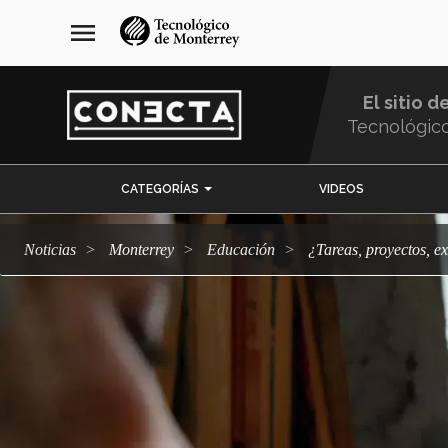
Pasar
navegación
menu
al
principal
contenido
principal
El sitio d
Tecnológic
Menu
CATEGORÍAS
VIDEOS
Comunidad
Noticias
Monterrey
Educación
¿Tareas, proyectos,