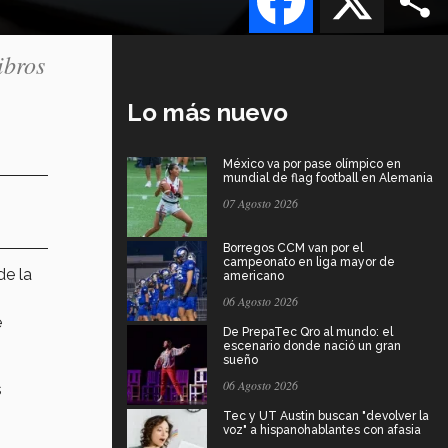
ibros
Lo más nuevo
México va por pase olímpico en
mundial de flag football en Alemania
07 Agosto 2026
Borregos CCM van por el
campeonato en liga mayor de
de la
americano
06 Agosto 2026
e
De PrepaTec Qro al mundo: el
escenario donde nació un gran
sueño
06 Agosto 2026
s
Tec y UT Austin buscan "devolver la
voz" a hispanohablantes con afasia