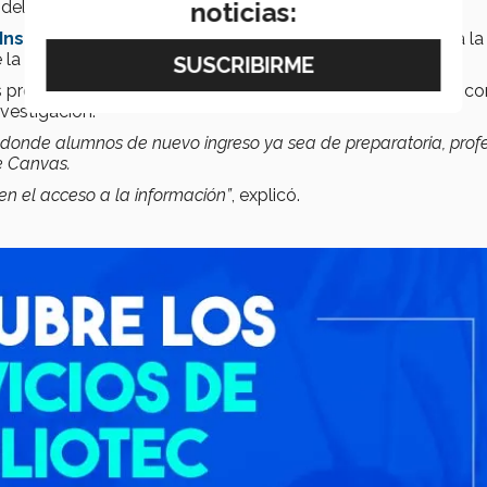
noticias:
del servicio
Obtención de documentos
.
Institucional del Tecnológico de Monterrey
, con toda la
la institución.
os profesores pueden solicitar donde un bibliotecario funge 
vestigación.
, donde alumnos de nuevo ingreso ya sea de preparatoria, prof
e Canvas.
en el acceso a la información”
, explicó.