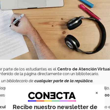
r parte de los estudiantes es el
Centro de Atención Virtua
tenido de la página directamente con un bibliotecario.
 un bibliotecario de
cualquier parte de la república
.
úsqueda de material, inclusive como citar en formato APA”
, dijo.
×
rnes de
8:00 a 20:00 horas
y los sábados de las
9:00 a 18:00
Recibe nuestro newsletter de
ículo, capítulo de libro, patente u otro material
que no 