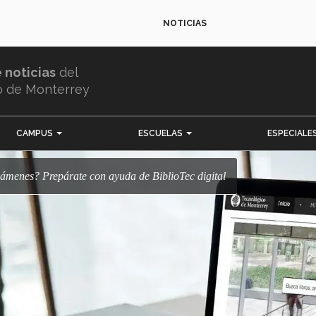
NOTICIAS
e noticias
del
o de Monterrey
CAMPUS
ESCUELAS
ESPECIALE
 exámenes? Prepárate con ayuda de BiblioTec digital