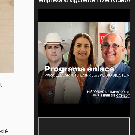
empresa al siguiente nivel (video)
l
,
esté