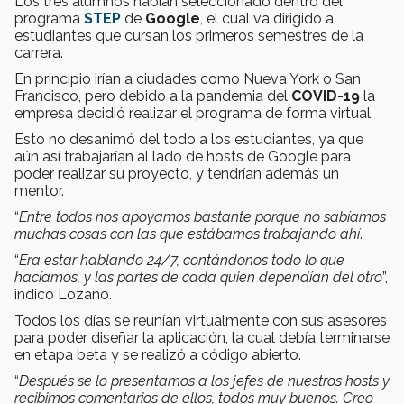
Los tres alumnos habían seleccionado dentro del
programa
STEP
de
Google
, el cual va dirigido a
estudiantes que cursan los primeros semestres de la
carrera.
En principio irían a ciudades como Nueva York o San
Francisco, pero debido a la pandemia del
COVID-19
la
empresa decidió realizar el programa de forma virtual.
Esto no desanimó del todo a los estudiantes, ya que
aún así trabajarían al lado de hosts de Google para
poder realizar su proyecto, y tendrían además un
mentor.
“
Entre todos nos apoyamos bastante porque no sabíamos
muchas cosas con las que estábamos trabajando ahí
.
“
Era estar hablando 24/7, contándonos todo lo que
hacíamos, y las partes de cada quien dependían del otro
”,
indicó Lozano.
Todos los días se reunían virtualmente con sus asesores
para poder diseñar la aplicación, la cual debía terminarse
en etapa beta y se realizó a código abierto.
“
Después se lo presentamos a los jefes de nuestros hosts y
recibimos comentarios de ellos, todos muy buenos. Creo