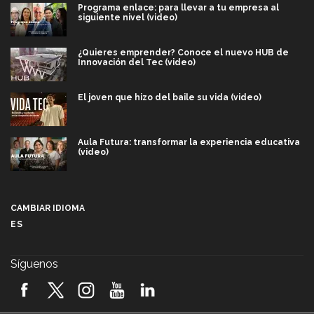
Programa enlace: para llevar a tu empresa al
siguiente nivel (video)
¿Quieres emprender? Conoce el nuevo HUB de
Innovación del Tec (video)
El joven que hizo del baile su vida (video)
Aula Futura: transformar la experiencia educativa
(video)
Más que un festival cultural: así es la magia de
VIBRART 2026 (video)
CAMBIAR IDIOMA
ES
Javier Guzmán: investigación con impacto social
(video)
Síguenos
¡México, en el top del mundial de robótica FIRST
2026! (video)