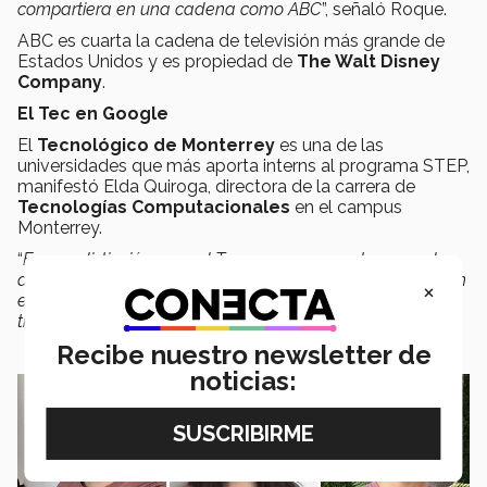
compartiera en una cadena como ABC
”, señaló Roque.
ABC es cuarta la cadena de televisión más grande de
Estados Unidos y es propiedad de
The Walt Disney
Company
.
El Tec en Google
El
Tecnológico de Monterrey
es una de las
universidades que más aporta interns al programa STEP,
manifestó Elda Quiroga, directora de la carrera de
Tecnologías Computacionales
en el campus
Monterrey.
“
Es una distinción para el Tec que empresas tan grandes
de hayan tomado la molestia de sacar un proyecto de un
×
esquema local a meterse en todos los retos de generar
trabajo en México
”, expresó.
Recibe nuestro newsletter de
noticias: