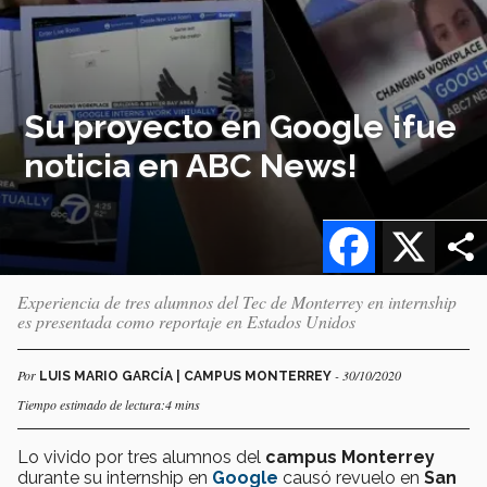
Su proyecto en Google ¡fue
noticia en ABC News!
Facebook
X
Experiencia de tres alumnos del Tec de Monterrey en internship
es presentada como reportaje en Estados Unidos
Por
- 30/10/2020
LUIS MARIO GARCÍA | CAMPUS MONTERREY
Tiempo estimado de lectura:4 mins
Lo vivido por tres alumnos del
campus Monterrey
durante su internship en
Google
causó revuelo en
San