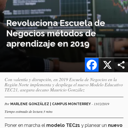
Revoluciona Escuela de
Negocios métodos de
aprendizaje en 2019
Facebook
X
Con valentía y disrupción, en 2019 Escuela de Negocios en la
Región Norte implementa y despliega el nuevo Modelo Educativo
TEC21, asegura decano Mauricio González
Por
- 13/12/2019
MARLENE GONZÁLEZ | CAMPUS MONTERREY
Tiempo estimado de lectura:3 mins
Poner en marcha el
modelo TEC21
y planear un
nuevo