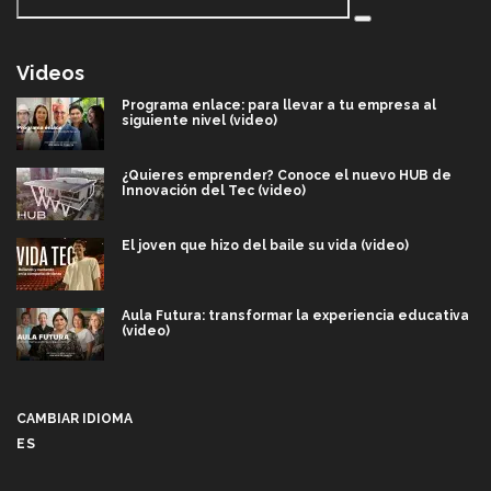
Videos
Programa enlace: para llevar a tu empresa al
siguiente nivel (video)
¿Quieres emprender? Conoce el nuevo HUB de
Innovación del Tec (video)
El joven que hizo del baile su vida (video)
Aula Futura: transformar la experiencia educativa
(video)
Más que un festival cultural: así es la magia de
VIBRART 2026 (video)
CAMBIAR IDIOMA
ES
Javier Guzmán: investigación con impacto social
(video)