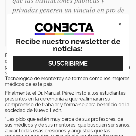
privadas generen un vínculo en pro de
la sociedad y llevar un modelo de
×
atención de calidad a todo el estado,”
comentó.
Recibe nuestro newsletter de
noticias:
El Secretario de Salud del estado, según afirmó el
decano de la región norte, ha reiterado su compromiso
por continuar con este tipo de programas en favor de la
sociedad y para que los estudiantes de medicina del
Tecnológico de Monterrey se formen como los mejores
médicos de este país.
Finalmente, el Dr. Manuel Pérez instó a los estudiantes
presentes en la ceremonia a que reafirmaran su
compromiso de trabajar y formarse para beneficio de la
sociedad de Nuevo León.
“Les pido que estén muy cerca de sus profesores, de
sus médicos y de sus mentores, que busquen ser sanos,
aliviar todas esas presiones y angustias que las