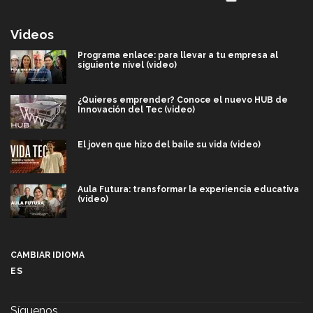
Videos
Programa enlace: para llevar a tu empresa al
siguiente nivel (video)
¿Quieres emprender? Conoce el nuevo HUB de
Innovación del Tec (video)
El joven que hizo del baile su vida (video)
Aula Futura: transformar la experiencia educativa
(video)
Más que un festival cultural: así es la magia de
VIBRART 2026 (video)
CAMBIAR IDIOMA
ES
Javier Guzmán: investigación con impacto social
(video)
Síguenos