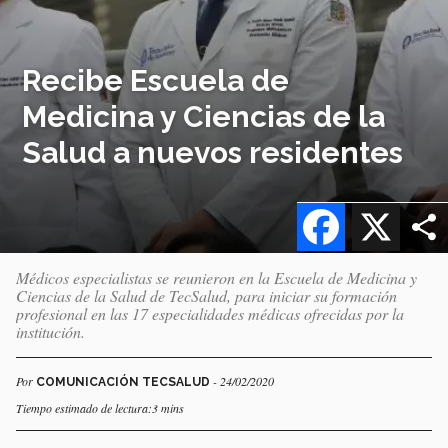
Recibe Escuela de
Medicina y Ciencias de la
Salud a nuevos residentes
Facebook
X
Médicos especialistas se reunieron en la Escuela de Medicina y
Ciencias de la Salud de TecSalud, para iniciar su formación
profesional en las 17 especialidades médicas ofrecidas por la
institución.
Por
- 24/02/2020
COMUNICACIÓN TECSALUD
Tiempo estimado de lectura:3 mins