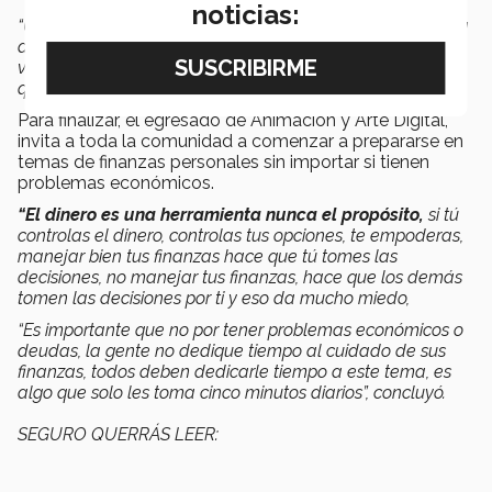
noticias:
“Una persona que no controla su dinero, se vuelve víctima
de las circunstancias, es como decir que su trabajo y el
valor de su trabajo es un problema constante que hay
que resolver”, aseguró.
Para finalizar, el egresado de Animación y Arte Digital,
invita a toda la comunidad a comenzar a prepararse en
temas de finanzas personales sin importar si tienen
problemas económicos.
“El dinero es una herramienta nunca el propósito,
si tú
controlas el dinero, controlas tus opciones, te empoderas,
manejar bien tus finanzas hace que tú tomes las
decisiones, no manejar tus finanzas, hace que los demás
tomen las decisiones por ti y eso da mucho miedo,
“Es importante que no por tener problemas económicos o
deudas, la gente no dedique tiempo al cuidado de sus
finanzas, todos deben dedicarle tiempo a este tema, es
algo que solo les toma cinco minutos diarios”, concluyó.
SEGURO QUERRÁS LEER: