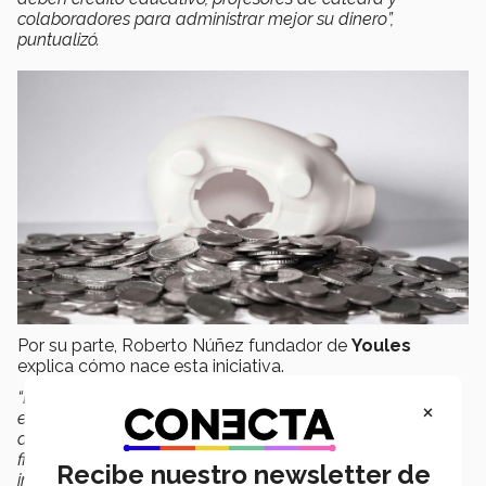
colaboradores para administrar mejor su dinero”,
puntualizó.
Por su parte, Roberto Núñez fundador de
Youles
explica cómo nace esta iniciativa.
“Después de muchos años de estar entrevistando gente
×
en cómo maneja su dinero, he visto que una persona
debe planear sus finanzas, porque si manejas bien tus
finanzas estarás tomando un control sobre lo que es
Recibe nuestro newsletter de
importante para ti,