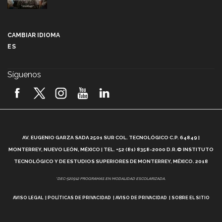
Más que un festival cultural: así es la magia de
VIBRART 2026 (video)
CAMBIAR IDIOMA
ES
Javier Guzmán: investigación con impacto social
(video)
Síguenos
¡México, en el top del mundial de robótica FIRST
2026! (video)
Vida Tec: Pasión, disciplina y básquetbol, con Gael
Adame (video)
A
AV. EUGENIO GARZA SADA 2501 SUR COL. TECNOLÓGICO C.P. 64849 |
L
¿Cómo es el Modelo Educativo Tec? (video)
MONTERREY, NUEVO LEÓN, MÉXICO | TEL. +52 (81) 8358-2000 D.R.© INSTITUTO
TECNOLÓGICO Y DE ESTUDIOS SUPERIORES DE MONTERREY, MÉXICO. 2018
Vida Tec: Feminismo e Inteligencia Artificial, Paola
*DEC-520912 PROGRAMAS EN MODALIDAD ESCOLARIZADA.
Ricaurte (video)
AVISO LEGAL
POLÍTICAS DE PRIVACIDAD
AVISO DE PRIVACIDAD
SOBRE EL SITIO