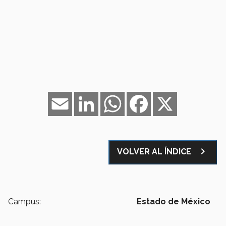
Email
LinkedIn
WhatsApp
Facebook
X
navigate_next
VOLVER AL ÍNDICE
Campus:
Estado de México