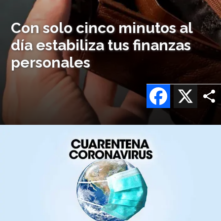
Con solo cinco minutos al
día estabiliza tus finanzas
personales
Facebook
X
Imagen
o
logo