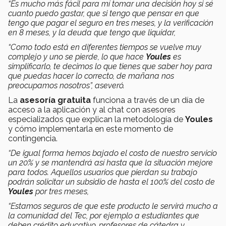
“Es mucho más fácil para mí tomar una decisión hoy si sé
cuanto puedo gastar, que si tengo que pensar en que
tengo que pagar el seguro en tres meses, y la verificación
en 8 meses, y la deuda que tengo que liquidar,
“Como todo está en diferentes tiempos se vuelve muy
complejo y uno se pierde, lo que hace
Youles
es
simplificarlo, te decimos lo que tienes que saber hoy para
que puedas hacer lo correcto, de mañana nos
preocupamos nosotros”, aseveró.
La
asesoría gratuita
funciona a través de un día de
acceso a la aplicación y al chat con asesores
especializados que explican la metodología de
Youles
y cómo implementarla en este momento de
contingencia.
“De igual forma hemos bajado el costo de nuestro servicio
un 20% y se mantendrá así hasta que la situación mejore
para todos. Aquellos usuarios que pierdan su trabajo
podrán solicitar
un subsidio de hasta el 100% del costo de
Youles
por tres meses,
“Estamos seguros de que este producto le servirá mucho a
la comunidad del Tec, por ejemplo a estudiantes que
deben crédito educativo, profesores de cátedra y