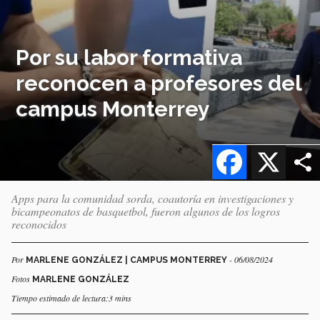
Por su labor formativa
reconocen a profesores del
campus Monterrey
Facebook
X
Apps para la comunidad sorda, coautoría en investigaciones y
bicampeonatos de basquetbol, fueron algunos de los logros
reconocidos
Por
- 06/08/2024
MARLENE GONZÁLEZ | CAMPUS MONTERREY
Fotos
MARLENE GONZÁLEZ
Tiempo estimado de lectura:3 mins