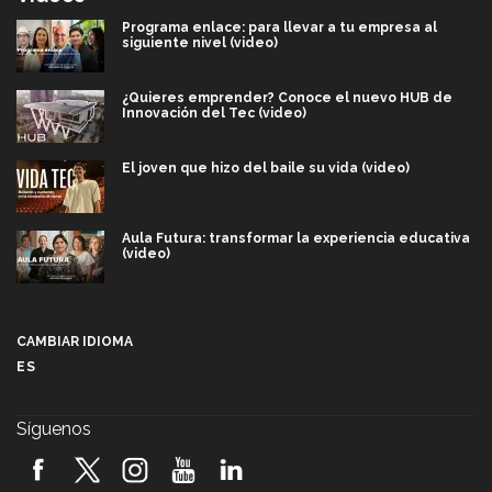
Programa enlace: para llevar a tu empresa al
siguiente nivel (video)
¿Quieres emprender? Conoce el nuevo HUB de
Innovación del Tec (video)
El joven que hizo del baile su vida (video)
Aula Futura: transformar la experiencia educativa
(video)
Más que un festival cultural: así es la magia de
VIBRART 2026 (video)
CAMBIAR IDIOMA
ES
Javier Guzmán: investigación con impacto social
(video)
Síguenos
¡México, en el top del mundial de robótica FIRST
2026! (video)