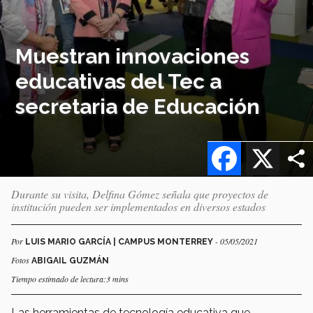
Muestran innovaciones
educativas del Tec a
secretaria de Educación
Facebook
X
Durante su visita, Delfina Gómez señala que proyectos de
institución pueden ser implementados en diversos estados
Por
- 05/05/2021
LUIS MARIO GARCÍA | CAMPUS MONTERREY
Fotos
ABIGAIL GUZMÁN
Tiempo estimado de lectura:3 mins
Las herramientas de tecnología educativa que