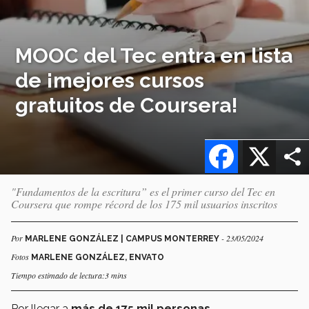
MOOC del Tec entra en lista
de ¡mejores cursos
gratuitos de Coursera!
Facebook
X
"Fundamentos de la escritura” es el primer curso del Tec en
Coursera que rompe récord de los 175 mil usuarios inscritos
Por
- 23/05/2024
MARLENE GONZÁLEZ | CAMPUS MONTERREY
Fotos
MARLENE GONZÁLEZ, ENVATO
Tiempo estimado de lectura:3 mins
Por llegar a
más de 175 mil personas