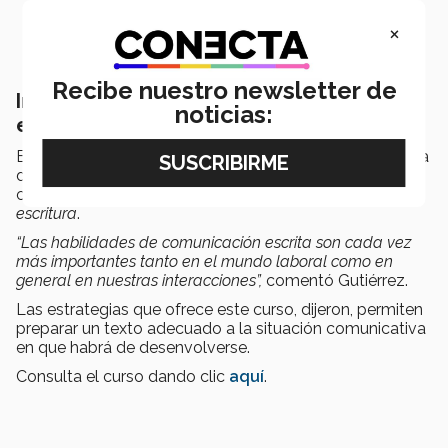
×
Recibe nuestro newsletter de
Invita a tomar curso de comunicación
noticias:
escrita
El profesor Víctor Gutiérrez invitó al público en general a
darse una oportunidad de conocer las herramientas de
comunicación escrita del MOOC
Fundamentos de la
escritura
.
“Las habilidades de comunicación escrita son cada vez
más importantes tanto en el mundo laboral como en
general en nuestras interacciones”,
comentó Gutiérrez.
Las estrategias que ofrece este curso, dijeron, permiten
preparar un texto adecuado a la situación comunicativa
en que habrá de desenvolverse.
Consulta el curso dando clic
aquí
.