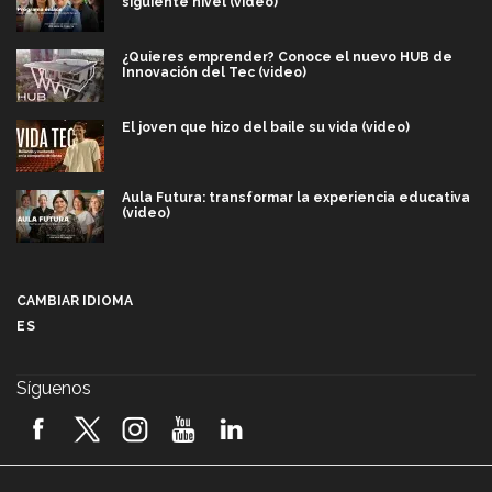
siguiente nivel (video)
¿Quieres emprender? Conoce el nuevo HUB de
Innovación del Tec (video)
El joven que hizo del baile su vida (video)
Aula Futura: transformar la experiencia educativa
(video)
Más que un festival cultural: así es la magia de
VIBRART 2026 (video)
CAMBIAR IDIOMA
ES
Javier Guzmán: investigación con impacto social
(video)
Síguenos
¡México, en el top del mundial de robótica FIRST
2026! (video)
Vida Tec: Pasión, disciplina y básquetbol, con Gael