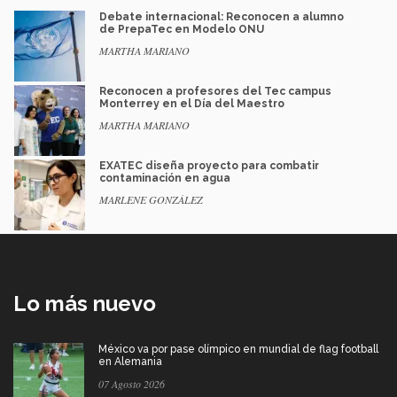
Debate internacional: Reconocen a alumno
de PrepaTec en Modelo ONU
MARTHA MARIANO
Reconocen a profesores del Tec campus
Monterrey en el Día del Maestro
MARTHA MARIANO
EXATEC diseña proyecto para combatir
contaminación en agua
MARLENE GONZÁLEZ
Lo más nuevo
México va por pase olímpico en mundial de flag football
en Alemania
07 Agosto 2026