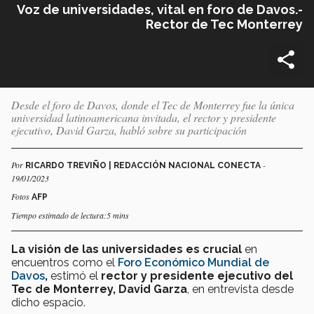
Voz de universidades, vital en foro de Davos.-
Rector de Tec Monterrey
Desde el foro de Davos, donde el Tec de Monterrey fue la única
universidad latinoamericana invitada, el rector y presidente
ejecutivo, David Garza, habló sobre su participación
Por
-
RICARDO TREVIÑO | REDACCIÓN NACIONAL CONECTA
19/01/2023
Fotos
AFP
Tiempo estimado de lectura:5 mins
La visión de las universidades es crucial
en
encuentros como el
Foro Económico Mundial de
Davos
,
estimó el
rector y presidente ejecutivo del
Tec de Monterrey, David Garza
, en entrevista desde
dicho espacio.