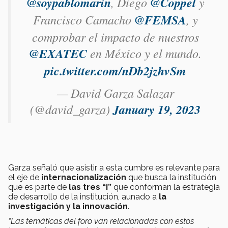
@soypablomarin
, Diego
@Coppel
y
Francisco Camacho
@FEMSA
, y
comprobar el impacto de nuestros
@EXATEC
en México y el mundo.
pic.twitter.com/nDb2jzhvSm
— David Garza Salazar
(@david_garza)
January 19, 2023
Garza señaló que asistir a esta cumbre es relevante para
el eje de
internacionalización
que busca la institución
que es parte de
las tres “i”
que conforman la estrategia
de desarrollo de la institución, aunado a
la
investigación y la innovación
.
“Las temáticas del foro van relacionadas con estos