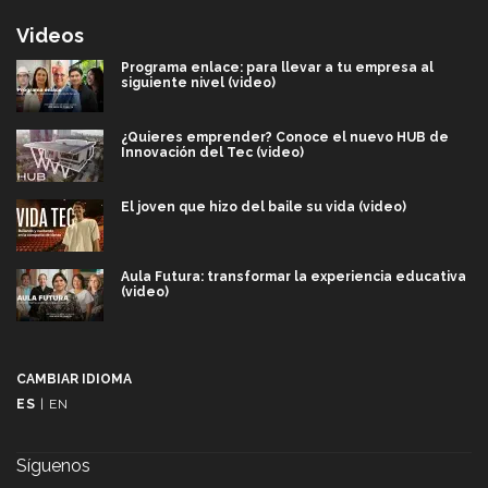
Videos
Programa enlace: para llevar a tu empresa al
siguiente nivel (video)
¿Quieres emprender? Conoce el nuevo HUB de
Innovación del Tec (video)
El joven que hizo del baile su vida (video)
Aula Futura: transformar la experiencia educativa
(video)
Más que un festival cultural: así es la magia de
VIBRART 2026 (video)
CAMBIAR IDIOMA
ES
|
EN
Javier Guzmán: investigación con impacto social
(video)
Síguenos
¡México, en el top del mundial de robótica FIRST