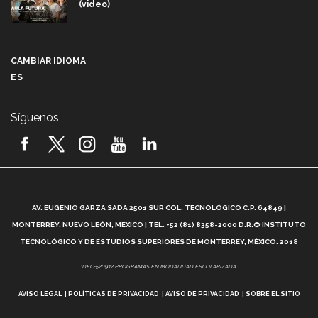
(video)
Más que un festival cultural: así es la magia de
VIBRART 2026 (video)
CAMBIAR IDIOMA
ES
Javier Guzmán: investigación con impacto social
(video)
Síguenos
¡México, en el top del mundial de robótica FIRST
2026! (video)
Vida Tec: Pasión, disciplina y básquetbol, con Gael
Adame (video)
A
AV. EUGENIO GARZA SADA 2501 SUR COL. TECNOLÓGICO C.P. 64849 |
L
¿Cómo es el Modelo Educativo Tec? (video)
MONTERREY, NUEVO LEÓN, MÉXICO | TEL. +52 (81) 8358-2000 D.R.© INSTITUTO
TECNOLÓGICO Y DE ESTUDIOS SUPERIORES DE MONTERREY, MÉXICO. 2018
Vida Tec: Feminismo e Inteligencia Artificial, Paola
*DEC-520912 PROGRAMAS EN MODALIDAD ESCOLARIZADA.
Ricaurte (video)
AVISO LEGAL
POLÍTICAS DE PRIVACIDAD
AVISO DE PRIVACIDAD
SOBRE EL SITIO