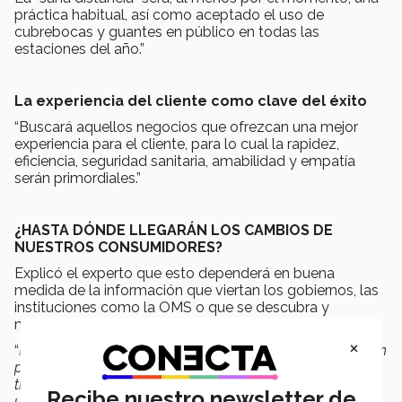
práctica habitual, así como aceptado el uso de
cubrebocas y guantes en público en todas las
estaciones del año.”
La experiencia del cliente como clave del éxito
“Buscará aquellos negocios que ofrezcan una mejor
experiencia para el cliente, para lo cual la rapidez,
eficiencia, seguridad sanitaria, amabilidad y empatía
serán primordiales.”
¿HASTA DÓNDE LLEGARÁN LOS CAMBIOS DE
NUESTROS CONSUMIDORES?
Explicó el experto que esto dependerá en buena
medida de la información que viertan los gobiernos, las
instituciones como la OMS o que se descubra y
masifique la vacuna.
×
“
Hay que entender que los valores han cambiado, en gran
parte, al tener mínimo contacto humano, pasar más
tiempo en casa conviviendo con la familia y el miedo a
Recibe nuestro newsletter de
una enfermedad desconocida
”, afirmó el Dr. Morones.