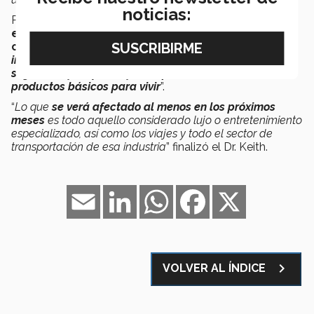
noticias:
Por otro lado, el
Dr. Jorge Keith, director de la
escuela de negocios del Tec de Monterrey
campus Sonora Norte
, menciona que “
los cambios
inmediatos estarán enfocados hacia productos de
seguridad y limpieza, y un reforzamiento de los
productos básicos para vivir
”.
“
Lo que
se verá afectado al menos en los próximos
meses
es todo aquello considerado lujo o entretenimiento
especializado, así como los viajes y todo el sector de
transportación de esa industria
” finalizó el Dr. Keith.
Email
LinkedIn
WhatsApp
Facebook
X
navigate_next
VOLVER AL ÍNDICE