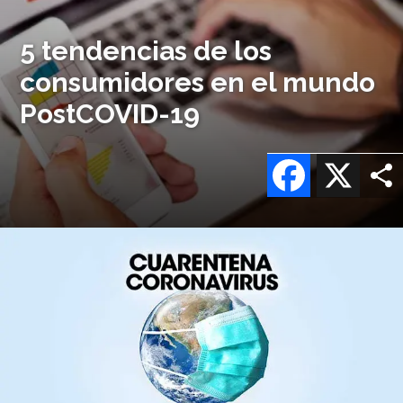
5 tendencias de los
consumidores en el mundo
PostCOVID-19
Facebook
X
Imagen
o
logo