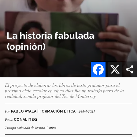
La historia fabulada
(opinión)
Facebook
X
El proyecto de elaborar los libros de texto gratuitos para el
próximo ciclo escolar en cinco días fue un trabajo fuera de la
realidad, señala profesor del Tec de Monterrey
Por
- 24/04/2021
PABLO AYALA | FORMACIÓN ÉTICA
Fotos
CONALITEG
Tiempo estimado de lectura:2 mins