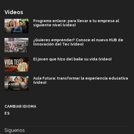
Videos
Programa enlace: para llevar a tu empresa al
siguiente nivel (video)
¿Quieres emprender? Conoce el nuevo HUB de
Innovación del Tec (video)
El joven que hizo del baile su vida (video)
Aula Futura: transformar la experiencia educativa
(video)
Más que un festival cultural: así es la magia de
VIBRART 2026 (video)
CAMBIAR IDIOMA
ES
Javier Guzmán: investigación con impacto social
(video)
Síguenos