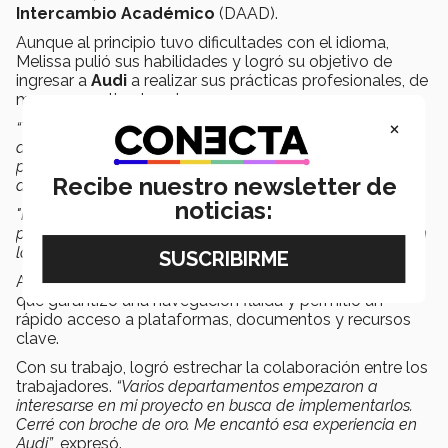
Intercambio Académico
(DAAD).
Aunque al principio tuvo dificultades con el idioma,
Melissa pulió sus habilidades y logró su objetivo de
ingresar a
Audi
a realizar sus prácticas profesionales, de
marzo a septiembre de 2022.
×
“Terminé mi primer semestre (en THI). Vino el momento de
aplicar a prácticas y tener entrevistas en alemán. Al
principio me daba pena, pero era quitarte el miedo y
Recibe nuestro newsletter de
adaptarte.
noticias:
"Me hice un guion de las preguntas posibles que me
podían hacer. Lo estudié, repasé y me lo grabé. Me dieron
la oferta en Audi”
, mencionó.
Ahí desarrolló una guía de interfaz de usuario intuitivo
que garantizó una navegación fluida y permitió un
rápido acceso a plataformas, documentos y recursos
clave.
Con su trabajo, logró estrechar la colaboración entre los
trabajadores.
“Varios departamentos empezaron a
interesarse en mi proyecto en busca de implementarlos.
Cerré con broche de oro. Me encantó esa experiencia en
Audi”
, expresó.