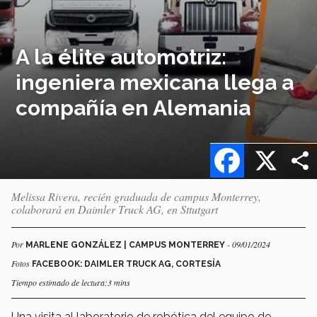
A la élite automotriz:
ingeniera mexicana llega a
compañía en Alemania
Facebook
X
Melissa Rivera, recién graduada de campus Monterrey,
colaborará en Daimler Truck AG, en Sttutgart
Por
- 09/01/2024
MARLENE GONZÁLEZ | CAMPUS MONTERREY
Fotos
FACEBOOK: DAIMLER TRUCK AG, CORTESÍA
Tiempo estimado de lectura:3 mins
Una visita al laboratorio de robótica del equipo de