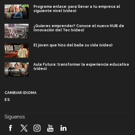
Programa enlace: para llevar a tu empresa al
siguiente nivel (video)
¿Quieres emprender? Conoce el nuevo HUB de
Innovación del Tec (video)
El joven que hizo del baile su vida (video)
Aula Futura: transformar la experiencia educativa
(video)
Más que un festival cultural: así es la magia de
VIBRART 2026 (video)
CAMBIAR IDIOMA
ES
Javier Guzmán: investigación con impacto social
(video)
Síguenos
¡México, en el top del mundial de robótica FIRST
2026! (video)