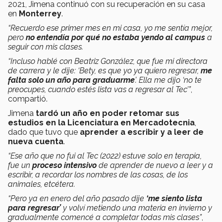
2021, Jimena continuó con su recuperación en su casa
en
Monterrey
.
“Recuerdo ese primer mes en mi casa, yo me sentía mejor,
pero
no entendía por qué no estaba yendo al campus
a
seguir con mis clases.
“Incluso hablé con Beatriz González, que fue mi directora
de carrera y le dije: ‘Bety, es que yo ya quiero regresar,
me
falta solo un año para graduarme
’. Ella me dijo ‘no te
preocupes, cuando estés lista vas a regresar al Tec’”
,
compartió.
Jimena
tardó un año en poder retomar sus
estudios en la Licenciatura en Mercadotecnia
,
dado que tuvo que
aprender a escribir y a leer de
nueva cuenta
.
“Ese año que no fui al Tec (2022) estuve solo en terapia,
fue un
proceso intensivo
de aprender de nuevo a leer y a
escribir, a recordar los nombres de las cosas, de los
animales, etcétera.
“Pero ya en enero del año pasado dije
‘me siento lista
para regresar’
y volví metiendo una materia en invierno y
gradualmente comencé a completar todas mis clases”
,