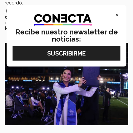
recordó.
Jimena González recibió su
título profesional en
×
compañía de su familia
el pasado
14 de diciembre
en la Ceremonia de Graduación de
campus
Monterrey.
Recibe nuestro newsletter de
noticias: