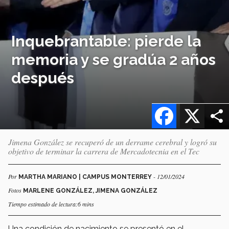
Inquebrantable: pierde la
memoria y se gradúa 2 años
después
Facebook
X
Jimena González se recuperó de un derrame cerebral y logró su
objetivo de terminar la carrera de Mercadotecnia en el Tec
Por
- 12/01/2024
MARTHA MARIANO | CAMPUS MONTERREY
Fotos
MARLENE GONZÁLEZ, JIMENA GONZÁLEZ
Tiempo estimado de lectura:6 mins
Una condición de nacimiento se presentó en el