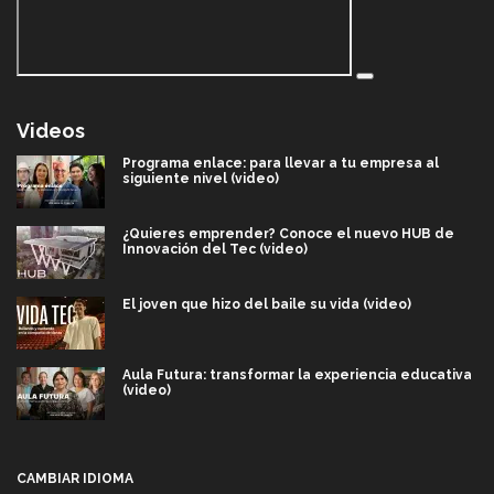
Videos
Programa enlace: para llevar a tu empresa al
siguiente nivel (video)
¿Quieres emprender? Conoce el nuevo HUB de
Innovación del Tec (video)
El joven que hizo del baile su vida (video)
Aula Futura: transformar la experiencia educativa
(video)
Más que un festival cultural: así es la magia de
VIBRART 2026 (video)
CAMBIAR IDIOMA