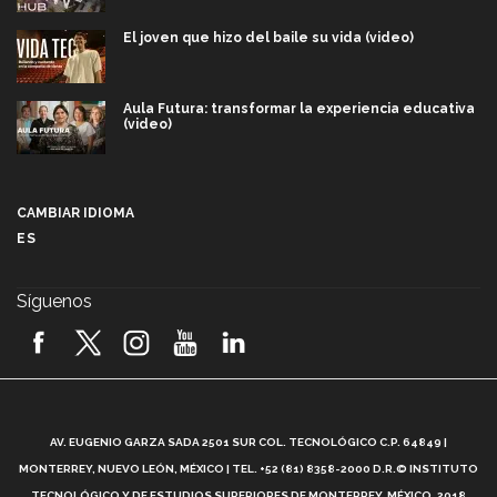
El joven que hizo del baile su vida (video)
Aula Futura: transformar la experiencia educativa
(video)
Más que un festival cultural: así es la magia de
VIBRART 2026 (video)
CAMBIAR IDIOMA
ES
Javier Guzmán: investigación con impacto social
(video)
Síguenos
¡México, en el top del mundial de robótica FIRST
2026! (video)
Vida Tec: Pasión, disciplina y básquetbol, con Gael
Adame (video)
A
AV. EUGENIO GARZA SADA 2501 SUR COL. TECNOLÓGICO C.P. 64849 |
L
¿Cómo es el Modelo Educativo Tec? (video)
MONTERREY, NUEVO LEÓN, MÉXICO | TEL. +52 (81) 8358-2000 D.R.© INSTITUTO
TECNOLÓGICO Y DE ESTUDIOS SUPERIORES DE MONTERREY, MÉXICO. 2018