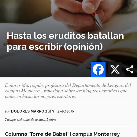
Hasta los eruditos batallan
para escribir (opinión)
Facebook
X
Dolores Marroquín, profesora del Departamento de Lenguas del
campus Monterrey, reflexiona sobre los bloqueos creativos que
padecen hasta los mejores escritores
Por
- 29/03/2019
DOLORES MARROQUÍN
Tiempo estimado de lectura:2 mins
Columna 'Torre de Babel' | campus Monterrey