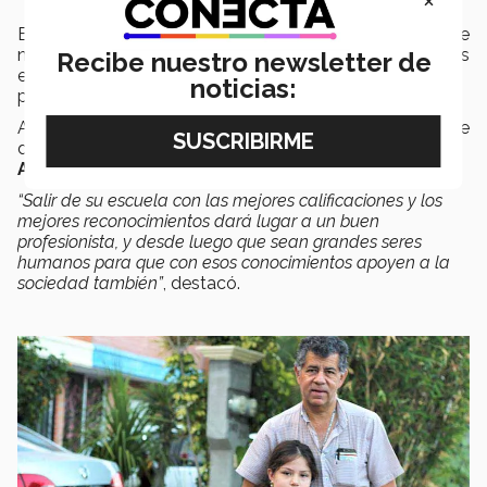
Estudiar una carrera universitaria es una oportunidad que
nada más se da una vez en la vida, es donde los jóvenes
Recibe nuestro newsletter de
están formando y apuntalando su futuro como
noticias:
profesionales.
Así lo aseguró
Víctor Manuel Aguilar
originario de Valle
de Santiago Guanajuato, papá del estudiante
Mauricio
Aguilar
, alumno de
Mecatrónica
en quinto semestre.
“Salir de su escuela con las mejores calificaciones y los
mejores reconocimientos dará lugar a un buen
profesionista, y desde luego que sean grandes seres
humanos para que con esos conocimientos apoyen a la
sociedad también”
, destacó.