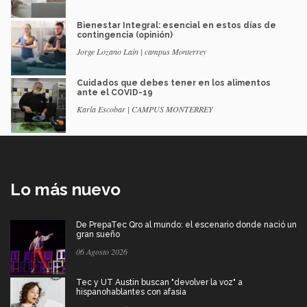
Bienestar Integral: esencial en estos días de
contingencia (opinión)
Jorge Lozano Laín | campus Monterrey
Cuidados que debes tener en los alimentos
ante el COVID-19
Karla Escobar | CAMPUS MONTERREY
Lo más nuevo
De PrepaTec Qro al mundo: el escenario donde nació un
gran sueño
06 Agosto 2026
Tec y UT Austin buscan "devolver la voz" a
hispanohablantes con afasia