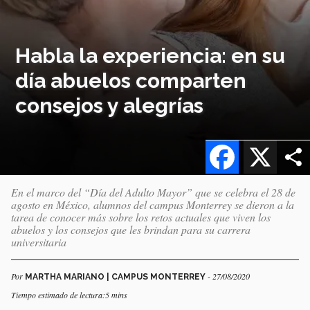
Habla la experiencia: en su
día abuelos comparten
consejos y alegrías
Facebook
X
En el marco del “Día del Adulto Mayor” que se celebra el 28 de
agosto en México, alumnos del campus Monterrey se dieron a la
tarea de conocer más sobre los retos actuales que viven los
abuelos y los consejos que les brindan para su carrera
universitaria
Por
- 27/08/2020
MARTHA MARIANO | CAMPUS MONTERREY
Tiempo estimado de lectura:5 mins