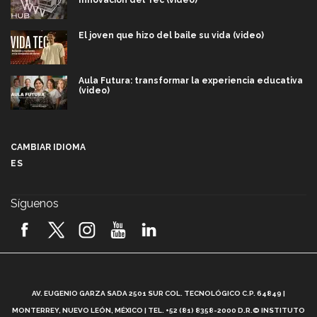
Innovación del Tec (video)
El joven que hizo del baile su vida (video)
Aula Futura: transformar la experiencia educativa
(video)
Más que un festival cultural: así es la magia de
VIBRART 2026 (video)
CAMBIAR IDIOMA
ES
Javier Guzmán: investigación con impacto social
(video)
Síguenos
¡México, en el top del mundial de robótica FIRST
2026! (video)
Vida Tec: Pasión, disciplina y básquetbol, con Gael
Adame (video)
A
AV. EUGENIO GARZA SADA 2501 SUR COL. TECNOLÓGICO C.P. 64849 |
L
¿Cómo es el Modelo Educativo Tec? (video)
MONTERREY, NUEVO LEÓN, MÉXICO | TEL. +52 (81) 8358-2000 D.R.© INSTITUTO