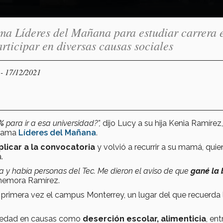
ma Líderes del Mañana para estudiar carrera e
rticipar en diversas causas sociales
- 17/12/2021
Y
0%
para ir a esa universidad?”,
dijo Lucy a su hija Kenia Ramírez
grama
Líderes del Mañana
.
plicar a la convocatoria
y volvió a recurrir a su mamá, quie
.
sa y había personas del Tec. Me dieron el aviso de que
gané la
memora Ramírez.
r primera vez el campus Monterrey, un lugar del que recuerda 
ociedad en causas como
deserción escolar, alimenticia
, ent