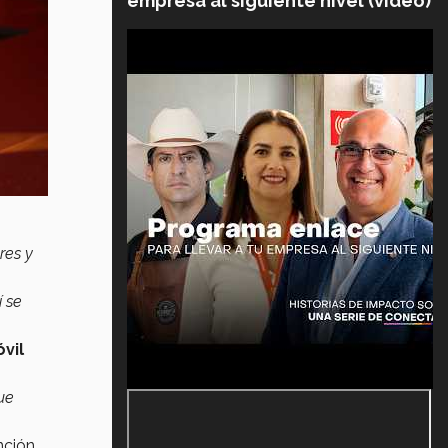
empresa al siguiente nivel (video)
res y
í se
vil
ue
nción