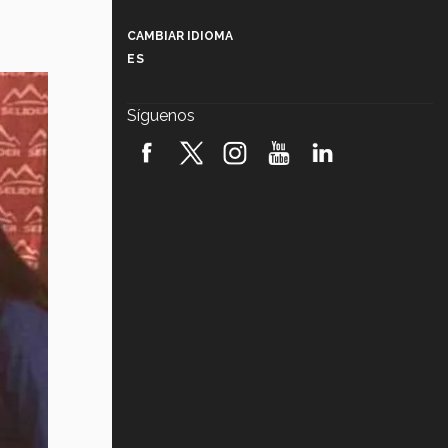
Más que un festival cultural: así es
la magia de VIBRART 2026 (video)
CAMBIAR IDIOMA
ES
Javier Guzmán: investigación con
impacto social (video)
Síguenos
¡México, en el top del mundial de
robótica FIRST 2026! (video)
Vida Tec: Pasión, disciplina y
básquetbol, con Gael Adame
(video)
¿Cómo es el Modelo Educativo
Tec? (video)
Vida Tec: Feminismo e Inteligencia
Artificial, Paola Ricaurte (video)