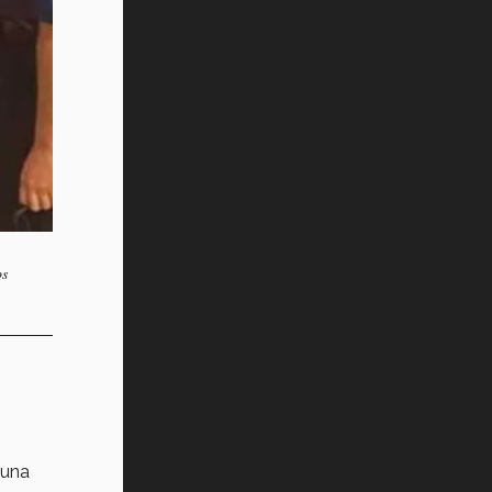
os
 una