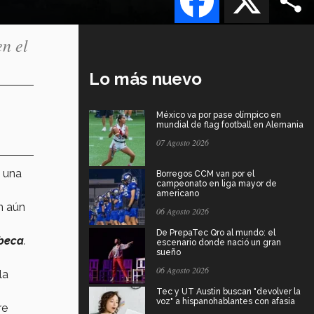
n el
Lo más nuevo
México va por pase olímpico en
mundial de flag football en Alemania
07 Agosto 2026
, una
Borregos CCM van por el
campeonato en liga mayor de
americano
n aún
06 Agosto 2026
De PrepaTec Qro al mundo: el
 beca
.
escenario donde nació un gran
sueño
06 Agosto 2026
la
Tec y UT Austin buscan "devolver la
voz" a hispanohablantes con afasia
re