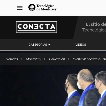
Pasar
navegación
menu
al
principal
contenido
principal
El sitio d
Tecnológic
Menu
CATEGORÍAS
VIDEOS
Comunidad
Noticias
Monterrey
Educación
'Genera' becada al 