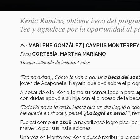
Kenia Ramírez obtiene beca del progra
Tec y agradece por la oportunidad al pa
Por
MARLENE GONZÁLEZ | CAMPUS MONTERRE
Fotos
CORTESÍA, MARTHA MARIANO
Tiempo estimado de lectura:3 mins
“Eso no existe, ¿Cómo te van a dar una
beca del 10
joven de Acaponeta, Nayarit, que oyó sobre el pro
A pesar de ello, Kenia tomó su computadora para
a
con dudas apoyó a su hija con el proceso de la beca
“Todavía no se la creía. Hasta que un día llegué a ca
Me quedé en shock y pensé ‘
¿Lo logré en serio?
’”
, re
Fue así como
en 2016
la nayaritense logró pisar po
maravilló por sus instalaciones.
Una vez en Monterrey, Kenia buscó retribuir a la s