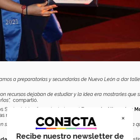
bamos a preparatorias y secundarias de Nuevo León a dar talle
n recursos dejaban de estudiar y la idea era mostrarles que s
eños”,
compartió.
s Sustentables fue voluntaria en el
Banco de Alimentos Mó
lias neoleonesas.
×
n sin esperanzas y ser una inspiración para que la gente vea q
Recibe nuestro newsletter de
da al 100%
por Líderes del Mañana recibió en 2017 una disti