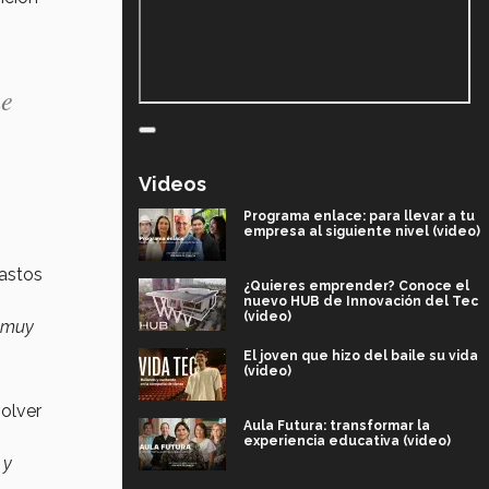
ue
Videos
Programa enlace: para llevar a tu
empresa al siguiente nivel (video)
gastos
¿Quieres emprender? Conoce el
nuevo HUB de Innovación del Tec
(video)
o muy
El joven que hizo del baile su vida
(video)
olver
Aula Futura: transformar la
experiencia educativa (video)
 y