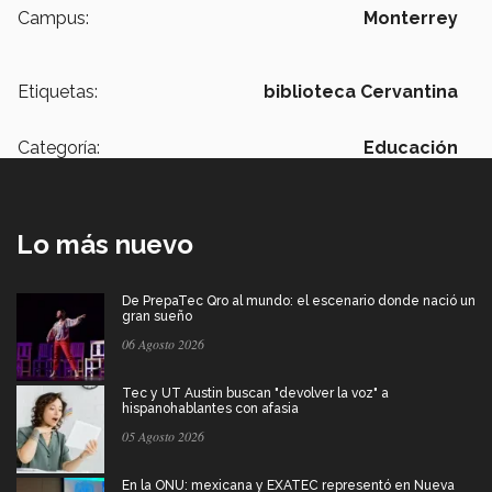
Campus:
Monterrey
Etiquetas:
biblioteca Cervantina
Categoría:
Educación
Lo más nuevo
De PrepaTec Qro al mundo: el escenario donde nació un
gran sueño
06 Agosto 2026
Tec y UT Austin buscan "devolver la voz" a
hispanohablantes con afasia
05 Agosto 2026
En la ONU: mexicana y EXATEC representó en Nueva