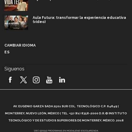
Aula Futura: transformar la experiencia educativa
(video)
Más que un festival cultural: así es la magia de
VIBRART 2026 (video)
CAMBIAR IDIOMA
ES
Javier Guzmán: investigación con impacto social
(video)
Síguenos
¡México, en el top del mundial de robótica FIRST
2026! (video)
Vida Tec: Pasión, disciplina y básquetbol, con Gael
Adame (video)
A
AV. EUGENIO GARZA SADA 2501 SUR COL. TECNOLÓGICO C.P. 64849 |
L
¿Cómo es el Modelo Educativo Tec? (video)
MONTERREY, NUEVO LEÓN, MÉXICO | TEL. +52 (81) 8358-2000 D.R.© INSTITUTO
TECNOLÓGICO Y DE ESTUDIOS SUPERIORES DE MONTERREY, MÉXICO. 2018
Vida Tec: Feminismo e Inteligencia Artificial, Paola
*DEC-520912 PROGRAMAS EN MODALIDAD ESCOLARIZADA.