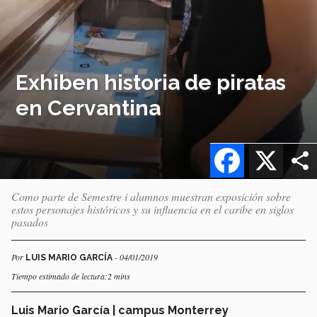
Exhiben historia de piratas
en Cervantina
Facebook
X
Como parte de Semestre i alumnos muestran exposición sobre
estos personajes históricos y su influencia en el caribe en siglos
pasados
Por
- 04/01/2019
LUIS MARIO GARCÍA
Tiempo estimado de lectura:2 mins
Luis Mario García | campus Monterrey