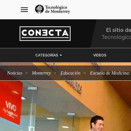
Pasar
navegación
menu
al
principal
contenido
principal
El sitio d
Tecnológic
Menu
CATEGORÍAS
VIDEOS
Comunidad
Noticias
Monterrey
Educación
Escuela de Medicina: