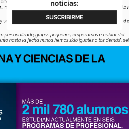
diferentes planes de estudio,
Odontología, Nutrición y
noticias:
a,
interactúen entre sí para proveer de una salud integral a los
y ser diferente a las demás del país, indicó
Jorge Valdez, d
lum personalizado, grupos pequeños, empezamos a hablar del
nto hasta la fecha nunca hemos sido iguales a los demás
”, se