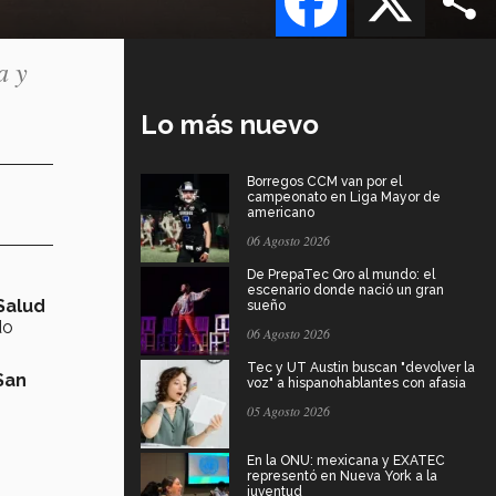
a y
Lo más nuevo
Borregos CCM van por el
campeonato en Liga Mayor de
americano
06 Agosto 2026
De PrepaTec Qro al mundo: el
escenario donde nació un gran
Salud
sueño
do
06 Agosto 2026
Tec y UT Austin buscan "devolver la
San
voz" a hispanohablantes con afasia
05 Agosto 2026
En la ONU: mexicana y EXATEC
representó en Nueva York a la
juventud