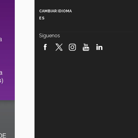
Más que un festival cultural: así es
la magia de VIBRART 2026 (video)
CAMBIAR IDIOMA
ES
Javier Guzmán: investigación con
impacto social (video)
Síguenos
¡México, en el top del mundial de
robótica FIRST 2026! (video)
Vida Tec: Pasión, disciplina y
básquetbol, con Gael Adame
(video)
¿Cómo es el Modelo Educativo
Tec? (video)
Vida Tec: Feminismo e Inteligencia
Artificial, Paola Ricaurte (video)