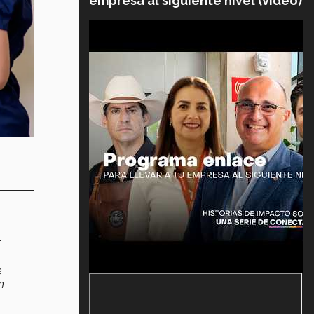
empresa al siguiente nivel (video)
l
e
n