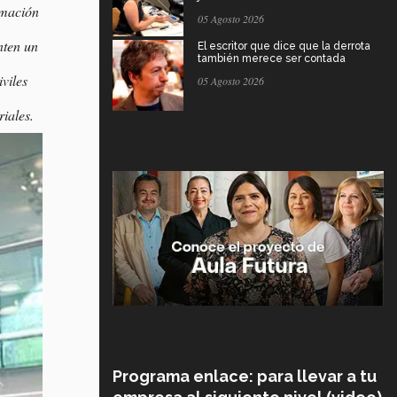
rmación
05 Agosto 2026
nten un
El escritor que dice que la derrota
también merece ser contada
viles
05 Agosto 2026
iales.
Programa enlace: para llevar a tu