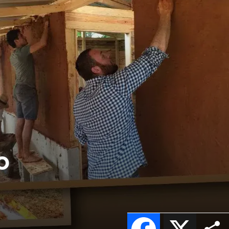
o
Facebook
X