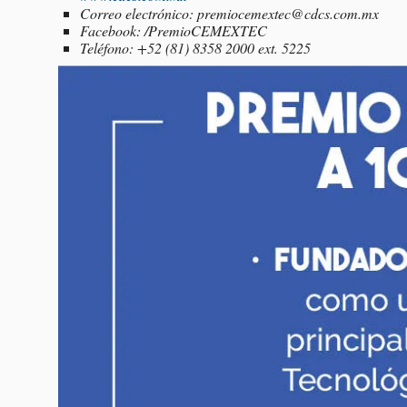
Correo electrónico: premiocemextec@cdcs.com.mx
Facebook: /PremioCEMEXTEC
Teléfono: +52 (81) 8358 2000 ext. 5225