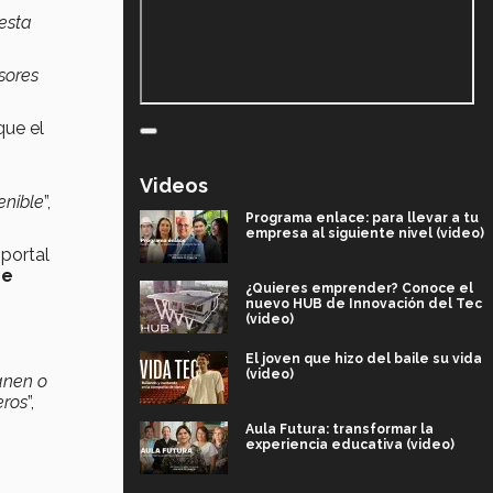
 esta
sores
que el
Videos
enible
”,
Programa enlace: para llevar a tu
empresa al siguiente nivel (video)
 portal
de
¿Quieres emprender? Conoce el
nuevo HUB de Innovación del Tec
(video)
El joven que hizo del baile su vida
(video)
anen o
eros
”,
Aula Futura: transformar la
experiencia educativa (video)