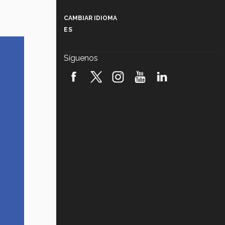
Más que un festival cultural: así es
la magia de VIBRART 2026 (video)
CAMBIAR IDIOMA
ES
Javier Guzmán: investigación con
impacto social (video)
Síguenos
¡México, en el top del mundial de
robótica FIRST 2026! (video)
Vida Tec: Pasión, disciplina y
básquetbol, con Gael Adame
(video)
¿Cómo es el Modelo Educativo
Tec? (video)
Vida Tec: Feminismo e Inteligencia
Artificial, Paola Ricaurte (video)