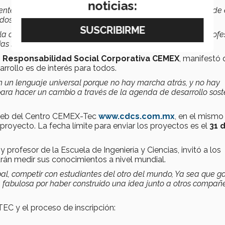
noticias:
nte a partir de éste premio, de ese lanzamiento del centro, de
ados en el desarrollo comunitario sustentable
.
a o una disciplina. La realidad es que participan muchos profe
as sociales y gobierno
”, expresó.
,
Responsabilidad Social Corporativa CEMEX
, manifestó 
arrollo es de interés para todos.
on un lenguaje universal porque no hay marcha atrás, y no hay
 para hacer un cambio a través de la agenda de desarrollo sost
 web del Centro CEMEX-Tec
www.cdcs.com.mx
, en el mismo
 proyecto. La fecha límite para enviar los proyectos es el
31 
rofesor de la Escuela de Ingeniería y Ciencias, invitó a los
odrán medir sus conocimientos a nivel mundial.
al, competir con estudiantes del otro del mundo, Ya sea que g
ia fabulosa por haber construido una idea junto a otros compañ
C y el proceso de inscripción: