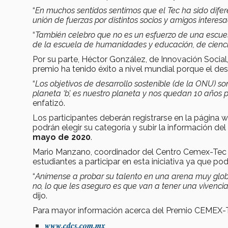
“
En muchos sentidos sentimos que el Tec ha sido difere
unión de fuerzas por distintos socios y amigos interes
“
También celebro que no es un esfuerzo de una escuel
de la escuela de humanidades y educación, de cienci
Por su parte, Héctor González, de Innovación Social
premio ha tenido éxito a nivel mundial porque el des
“
Los objetivos de desarrollo sostenible (de la ONU) s
planeta ‘b’, es nuestro planeta y nos quedan 10 años
enfatizó.
Los participantes deberán registrarse en la página
podrán elegir su categoría y subir la información del
mayo de 2020
.
Mario Manzano, coordinador del Centro Cemex-Tec y p
estudiantes a participar en esta iniciativa ya que p
“
Anímense a probar su talento en una arena muy glob
no, lo que les aseguro es que van a tener una vivenc
dijo.
Para mayor información acerca del Premio CEMEX-TE
www.cdcs.com.mx