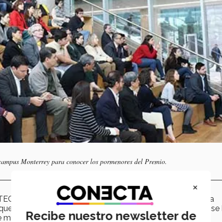
l campus Monterrey para conocer los pormenores del Premio.
×
ioTEC del campus Monterrey, Manuel Zertuche, decano de la
 que el premio, parte del Centro CEMEX-Tec de Monterrey, se
Recibe nuestro newsletter de
 mucho a la institución.