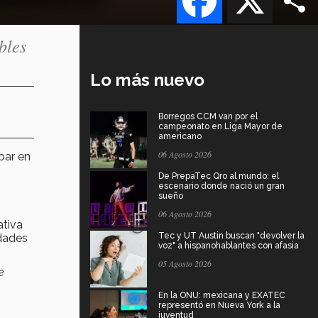
bles
Lo más nuevo
Borregos CCM van por el
campeonato en Liga Mayor de
americano
06 Agosto 2026
par en
De PrepaTec Qro al mundo: el
escenario donde nació un gran
sueño
06 Agosto 2026
ativa
Tec y UT Austin buscan "devolver la
dades
voz" a hispanohablantes con afasia
05 Agosto 2026
e
En la ONU: mexicana y EXATEC
representó en Nueva York a la
juventud