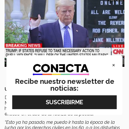
×
Recibe nuestro newsletter de
noticias:
UN CONFLICTO CON HISTORIAL
De la Paz, quien es profesora del Tec campus
Monterrey, señaló que EU ya cuenta con un historial al
hablar de protestas por víctimas afroamericanas por
exceso en el uso de la fuerza de la policía.
“Esto ya ha pasado, me puedo ir hasta la época de la
lucha por los derechos civiles en los 60, o a los disturbios