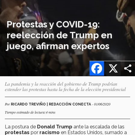
Protestas y COVID-19:
reelección de Trump en
juego, afirman expertos
Facebook
X
La pandemia y la reacción del gobierno de Trump podrían
extender las protestas hasta la fecha de la elección presidencial
Por
- 01/06/2020
RICARDO TREVIÑO | REDACCIÓN CONECTA
Tiempo estimado de lectura:4 mins
La postura de
Donald Trump
ante la escalada de las
protestas
por
racismo
en Estados Unidos, sumado a