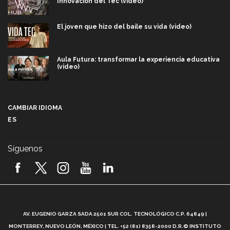
Innovación del Tec (video)
El joven que hizo del baile su vida (video)
Aula Futura: transformar la experiencia educativa
(video)
Más que un festival cultural: así es la magia de
VIBRART 2026 (video)
CAMBIAR IDIOMA
ES
Javier Guzmán: investigación con impacto social
(video)
Síguenos
¡México, en el top del mundial de robótica FIRST
2026! (video)
Vida Tec: Pasión, disciplina y básquetbol, con Gael
Adame (video)
A
AV. EUGENIO GARZA SADA 2501 SUR COL. TECNOLÓGICO C.P. 64849 |
L
¿Cómo es el Modelo Educativo Tec? (video)
MONTERREY, NUEVO LEÓN, MÉXICO | TEL. +52 (81) 8358-2000 D.R.© INSTITUTO