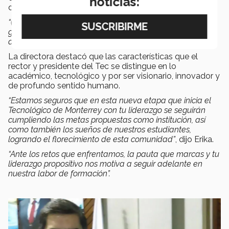
noticias:
decisiones, expresó la directora
Erika Calles
.
“(Es un) conocedor de la institución, sus procesos y su
gente por la experiencia que ha tenido como profesor y
directivo”
, comentó Calles.
La directora destacó que las características que el
rector y presidente del Tec se distingue en lo
académico, tecnológico y por ser visionario, innovador y
de profundo sentido humano.
“Estamos seguros que en esta nueva etapa que inicia el
Tecnológico de Monterrey con tu liderazgo se seguirán
cumpliendo las metas propuestas como institución, así
como también los sueños de nuestros estudiantes,
logrando el florecimiento de esta comunidad”
, dijo Erika.
“Ante los retos que enfrentamos, la pauta que marcas y tu
liderazgo propositivo nos motiva a seguir adelante en
nuestra labor de formación”.