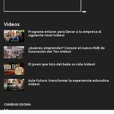
Videos
Programa enlace: para llevar a tu empresa al
siguiente nivel (video)
¿Quieres emprender? Conoce el nuevo HUB de
Innovación del Tec (video)
El joven que hizo del baile su vida (video)
Aula Futura: transformar la experiencia educativa
(video)
Más que un festival cultural: así es la magia de
VIBRART 2026 (video)
CAMBIAR IDIOMA
ES
Javier Guzmán: investigación con impacto social