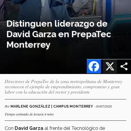
Distinguen liderazgo de
David Garza en PrepaTec
Monterrey
Facebook
X
Directores de PrepaTec de la zona metropolitana de Monterrey
reconocen el ejemplo de emprendimiento, compromiso y gran
labor con la educación del rector y presidente
Por
- 03/07/2020
MARLENE GONZÁLEZ | CAMPUS MONTERREY
Tiempo estimado de lectura:4 mins
Con
David Garza
al frente del Tecnológico de