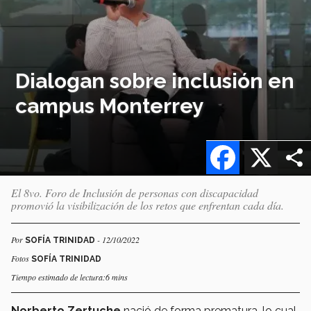
Dialogan sobre inclusión en
campus Monterrey
Facebook
X
El 8vo. Foro de Inclusión de personas con discapacidad
promovió la visibilización de los retos que enfrentan cada día.
Por
- 12/10/2022
SOFÍA TRINIDAD
Fotos
SOFÍA TRINIDAD
Tiempo estimado de lectura:6 mins
Norberto Zertuche
nació de forma prematura, lo cual