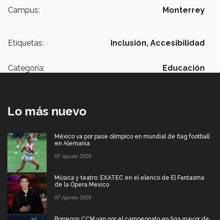
Campus:
Monterrey
Etiquetas:
Inclusión,
Accesibilidad
Categoría:
Educación
Lo más nuevo
México va por pase olímpico en mundial de flag football
en Alemania
07 Agosto 2026
Música y teatro: EXATEC en el elenco de El Fantasma
de la Ópera Mexico
07 Agosto 2026
Borregos CCM van por el campeonato en liga mayor de