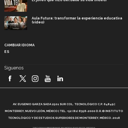
Aula Futura: transformar la experiencia educativa
(video)
Más que un festival cultural: así es la magia de
VIBRART 2026 (video)
CAMBIAR IDIOMA
ES
Javier Guzmán: investigación con impacto social
(video)
Síguenos
¡México, en el top del mundial de robótica FIRST
2026! (video)
Vida Tec: Pasión, disciplina y básquetbol, con Gael
Adame (video)
A
AV. EUGENIO GARZA SADA 2501 SUR COL. TECNOLÓGICO C.P. 64849 |
L
¿Cómo es el Modelo Educativo Tec? (video)
MONTERREY, NUEVO LEÓN, MÉXICO | TEL. +52 (81) 8358-2000 D.R.© INSTITUTO
TECNOLÓGICO Y DE ESTUDIOS SUPERIORES DE MONTERREY, MÉXICO. 2018
Vida Tec: Feminismo e Inteligencia Artificial, Paola
*DEC-520912 PROGRAMAS EN MODALIDAD ESCOLARIZADA.