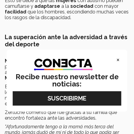
Esto se debe a que las
mujeres
con autismo pueden
camuflarse y
adaptarse
a la
sociedad
con mayor
facilidad
que los hombres, escondiendo muchas veces
los rasgos de la discapacidad.
La superación ante la adversidad a través
del deporte
×
Norberto Zertuche
, es
atleta
paralímpico,
parapanamericano y
miembro
del
equipo
de
acondicionamiento físico de
atletismo
en
campus
Recibe nuestro newsletter de
Monterrey.
noticias:
En el 2009 empezó a entrenar
atletismo,
participó en
los
Juegos Paralímpicos de Londres
2012
y ganó la
medalla de bronce en 100 metros de la categoría T36
en los
Panamericanos 2015
.
Zertuche comentó que fue gracias a su familia que
encontró fortaleza ante las adversidades.
"Afortunadamente tengo a la mamá más terca del
mundo, jamás dudó de mí ni de todo lo que podía ser