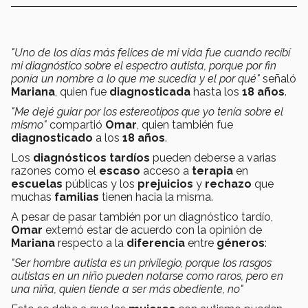
"Uno de los días más felices de mi vida fue cuando recibí
mi diagnóstico sobre el espectro autista, porque por fin
ponía un nombre a lo que me sucedía y el por qué"
señaló
Mariana
, quien fue
diagnosticada
hasta los
18 años
.
"Me dejé guiar por los estereotipos que yo tenía sobre el
mismo"
compartió
Omar
, quien también fue
diagnosticado
a los
18 años
.
Los
diagnósticos tardíos
pueden deberse a varias
razones como el
escaso
acceso a
terapia
en
escuelas
públicas y los
prejuicios
y
rechazo
que
muchas
familias
tienen hacia la misma.
A pesar de pasar también por un diagnóstico tardío,
Omar
externó estar de acuerdo con la opinión de
Mariana
respecto a la
diferencia
entre
géneros
:
"Ser hombre autista es un privilegio, porque los rasgos
autistas en un niño pueden notarse como raros, pero en
una niña, quien tiende a ser más obediente, no"