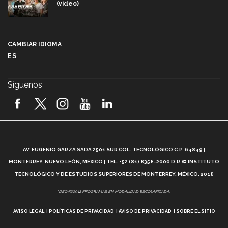
(video)
Más que un festival cultural: así es la magia de
VIBRART 2026 (video)
CAMBIAR IDIOMA
ES
Javier Guzmán: investigación con impacto social
(video)
Síguenos
¡México, en el top del mundial de robótica FIRST
2026! (video)
Vida Tec: Pasión, disciplina y básquetbol, con Gael
Adame (video)
A
AV. EUGENIO GARZA SADA 2501 SUR COL. TECNOLÓGICO C.P. 64849 |
L
¿Cómo es el Modelo Educativo Tec? (video)
MONTERREY, NUEVO LEÓN, MÉXICO | TEL. +52 (81) 8358-2000 D.R.© INSTITUTO
TECNOLÓGICO Y DE ESTUDIOS SUPERIORES DE MONTERREY, MÉXICO. 2018
Vida Tec: Feminismo e Inteligencia Artificial, Paola
*DEC-520912 PROGRAMAS EN MODALIDAD ESCOLARIZADA.
Ricaurte (video)
AVISO LEGAL
POLÍTICAS DE PRIVACIDAD
AVISO DE PRIVACIDAD
SOBRE EL SITIO