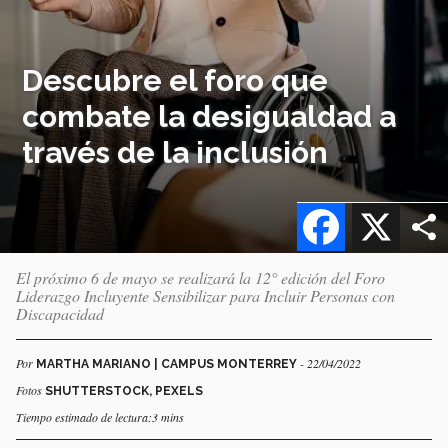
Descubre el foro que
combate la desigualdad a
través de la inclusión
Facebook
X
El próximo 6 de mayo se realizará la 12° edición del Foro
Liderazgo Incluyente Sensibilizar para Incluir Personas con
Discapacidad
Por
- 22/04/2022
MARTHA MARIANO | CAMPUS MONTERREY
Fotos
SHUTTERSTOCK, PEXELS
Tiempo estimado de lectura:3 mins