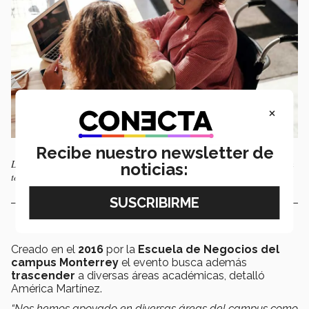
×
Recibe nuestro newsletter de
Los asistentes podrán disfrutar de conferencias y paneles de discusión en
noticias:
tonor a la inclusión.
Creado en el
2016
por la
Escuela de Negocios del
campus Monterrey
el evento busca además
trascender
a diversas áreas académicas, detalló
América Martínez.
“Nos hemos apoyado en diversas áreas del campus como