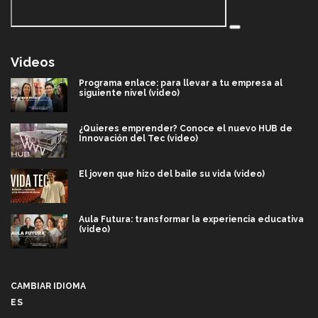
Videos
Programa enlace: para llevar a tu empresa al
siguiente nivel (video)
¿Quieres emprender? Conoce el nuevo HUB de
Innovación del Tec (video)
El joven que hizo del baile su vida (video)
Aula Futura: transformar la experiencia educativa
(video)
Más que un festival cultural: así es la magia de
VIBRART 2026 (video)
CAMBIAR IDIOMA
ES
Javier Guzmán: investigación con impacto social