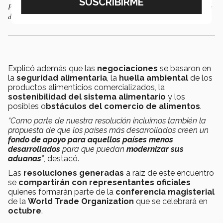
Pamela Velazco participó en diversas actividades como debates en temas
de comercio internacional.
Explicó además que las
negociaciones
se basaron en
la
seguridad alimentaria
, la
huella ambiental
de los
productos alimenticios comercializados, la
sostenibilidad del sistema alimentario
y los
posibles o
bstáculos del comercio de alimentos
.
“Como parte de nuestra resolución incluimos también la
propuesta de que los países más desarrollados creen un
fondo de apoyo para aquellos países menos
desarrollados
para que puedan
modernizar sus
aduanas
”
, destacó.
Las
resoluciones generadas
a raíz de este encuentro
se
compartirán con representantes oficiales
quienes formarán parte de la
conferencia magisterial
de la
World Trade Organization
que se celebrará en
octubre
.