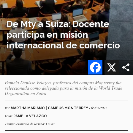
De Mty a Suiza: Docente
participa en misión
internacional de comercio
Facebook
X
Pamela Denisse Velazco, profesora del campus Monterrey fue
seleccionada como delegada para la misión de la World Trade
Organization en Suiza
Por
- 05/05/2022
MARTHA MARIANO | CAMPUS MONTERREY
Fotos
PAMELA VELAZCO
Tiempo estimado de lectura:3 mins