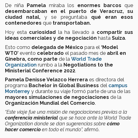
De niña
Pamela
miraba los
enormes barcos
que
desembarcaban en el puerto de Veracruz, su
ciudad natal,
y se preguntaba
qué eran esos
contenedores
que
transportaban.
Hoy esta
curiosidad
la ha llevado a
compartir sus
ideas comerciales y de negociación
hasta
Suiza
.
Esto como
delegada de México
para el
‘Model
WTO’
evento
celebrado
el pasado mes de
abril en
Ginebra, como parte
de la
World Trade
Organization
rumbo a la
Negotiations to the
Ministerial Conference 2022
.
Pamela Denisse Velazco Herrera
es directora del
programa
Bachelor in Global Business
del
campus
Monterrey
y durante su viaje formó parte de una de las
mayores simulaciones de negociaciones
de la
Organización Mundial del Comercio
.
“Este viaje fue una misión de negociaciones previas a la
conferencia ministerial
que se hace ante la World Trade
Organization donde se dan sugerencias sobre
cómo
hacer comercio
en todo el mundo”,
afirmó.